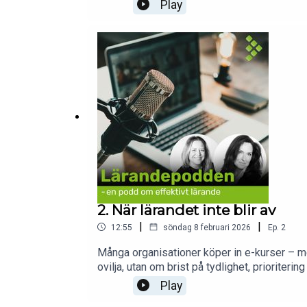
med och sätta mål, skapa relevans i vardagen
Play
utbildningsinsats. Uppföljning hamnar ofta h
den som möjliggör att den faktiskt lever vida
2. När lärandet inte blir av
|
|
12:55
söndag 8 februari 2026
Ep.
2
Många organisationer köper in e-kurser – me
ovilja, utan om brist på tydlighet, prioriteri
längst ned på att-göra-listan. Ett mejlutskick
Play
i OBM – Organizational Behavior Management