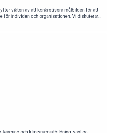
fter vikten av att konkretisera målbilden för att
åde för individen och organisationen. Vi diskuterar
 hur man kan fånga verklig förflyttning över tid –
ffekt e- lärandet faktiskt har
 e-learning och klassrumsutbildning, vanliga