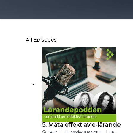
All Episodes
5. Mäta effekt av e-lärande
|
|
14:17
söndag 3 maj 2026
Ep.
5