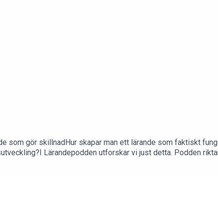
 som gör skillnadHur skapar man ett lärande som faktiskt funger
veckling?I Lärandepodden utforskar vi just detta. Podden riktar
 om hur lärande kan ge verkliga resultat.Den här teasern ger dig e
s 20 januari!