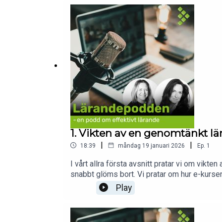
medarbetare ska förstå nyttan – och konsekven
1. Vikten av en genomtänkt lä
|
|
18:39
måndag 19 januari 2026
Ep.
1
I vårt allra första avsnitt pratar vi om vi
snabbt glöms bort. Vi pratar om hur e-kursen
Med ett konkret kundexempel berättar vi hur 
Play