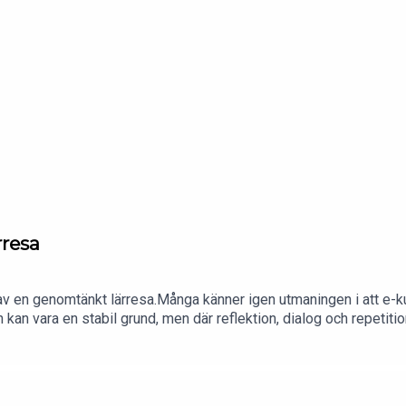
serna av att inte prioritera lärandet.Ett samtal för dig som vill g
rresa
kten av en genomtänkt lärresa.Många känner igen utmaningen i att 
 kan vara en stabil grund, men där reflektion, dialog och repetiti
ett blandat lärande kan möjliggöra effekt, samsyn och långsiktig