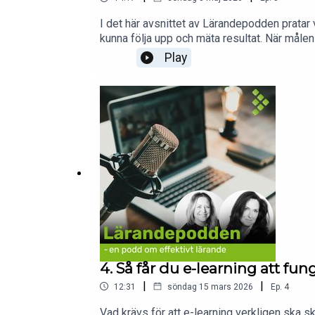
I det här avsnittet av Lärandepodden pratar v
kunna följa upp och mäta resultat. När målen ä
skillnaden mellan att mäta deltagande i ett 
Play
särskilt när det handlar om beteendeförändri
4. Så får du e-learning att fun
|
|
12:31
söndag 15 mars 2026
Ep.
4
Vad krävs för att e-learning verkligen ska s