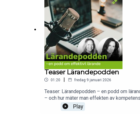
Teaser Lärandepodden
|
01:20
fredag 9 januari 2026
Teaser: Lärandepodden – en podd om lärande
– och hur mäter man effekten av kompetensut
chefsutveckling – eller bara vill förstå mer
Play
vi kommer att dyka ner i.Hela avsnittet släpp