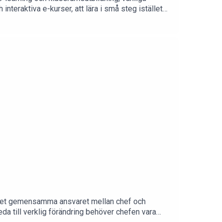
nteraktiva e-kurser, att lära i små steg istället
r uppföljning och chefens engagemang är avgörande
m det gemensamma ansvaret mellan chef och
eda till verklig förändring behöver chefen vara