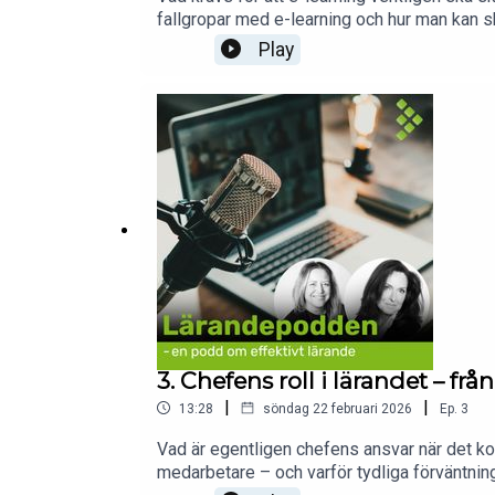
fallgropar med e-learning och hur man kan sk
för att bara “bocka av”, och hur reflektion
Play
för att e-learning ska ge resultat
3. Chefens roll i lärandet – fr
|
|
13:28
söndag 22 februari 2026
Ep.
3
Vad är egentligen chefens ansvar när det k
medarbetare – och varför tydliga förväntninga