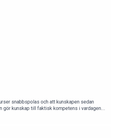
å från god intention till verklig effekt.
e-kurser snabbspolas och att kunskapen sedan
on gör kunskap till faktisk kompetens i vardagen.
a resultat.