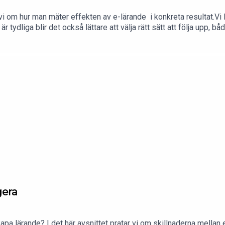
i om hur man mäter effekten av e-lärande i konkreta resultat.Vi ly
r tydliga blir det också lättare att välja rätt sätt att följa upp, b
LMS och att faktiskt förstå om kunskapen används i praktiken, och
ngar.Avsnittet ger konkreta tankar kring hur man kan mäta vilken e
gera
kapa lärande? I det här avsnittet pratar vi om skillnaderna mellan