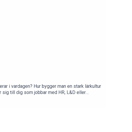
ar i vardagen? Hur bygger man en stark lärkultur
 sig till dig som jobbar med HR, L&D eller
n första känsla för podden, rösterna och frågorna