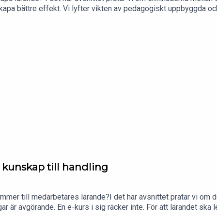
apa bättre effekt. Vi lyfter vikten av pedagogiskt uppbyggda och i
 och diskussion kan stärka lärandet. Dessutom pratar vi om varfö
ån kunskap till handling
ommer till medarbetares lärande?I det här avsnittet pratar vi o
r är avgörande. En e-kurs i sig räcker inte. För att lärandet ska l