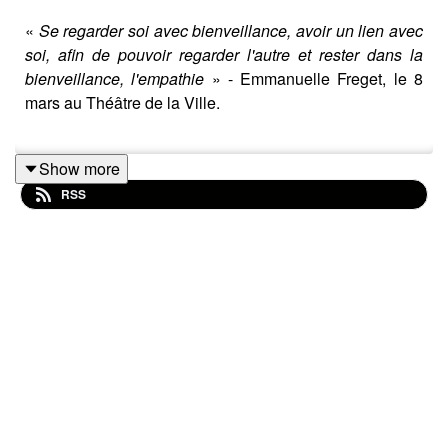
«
Se regarder soi avec bienveillance, avoir un lien avec
soi, afin de pouvoir regarder l'autre et rester dans la
bienveillance, l'empathie
» - Emmanuelle Freget, le 8
mars au Théâtre de la Ville.
Show more
Lors de notre 3ᵉ édition du
8 mars La Puissance du
RSS
Lien
, au Théâtre de la Ville, nous avons réuni des voix
engagées
pour explorer la force des connexions
humaines.
Dans cet épisode, découvrez
Emmanuelle Freget
,
photographe spécialisée en photographie collaborative
et en photo-thérapie,
nous invite à cultiver la
bienveillance envers soi-même pour mieux se
connecter aux autres.
Elle partage l’importance de