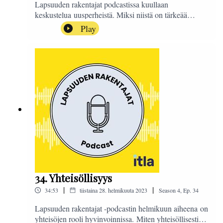
Lapsuuden rakentajat podcastissa kuullaan
keskustelua uusperheistä. Miksi niistä on tärkeää
puhua? Entä miten saadaan uusperheissä
Play
elävien nuorten ääni kuulumaan vahvemmin? Aiheesta
keskustelevat toiminnanjohtaja ja psykoterapeutti Kirsi
Heikinheimo Suomen uusperheiden liitto Supli ry:stä,
kokemusasiantuntija, uusperheessä asuva Luka
ja projektitutkija Lauri Mäkinen Itlasta. Podcastin on
toimittanut Sanna Ra.#LapsuudenRakentajat
34. Yhteisöllisyys
|
|
34:53
tiistaina 28. helmikuuta 2023
Season
4
,
Ep.
34
Lapsuuden rakentajat -podcastin helmikuun aiheena on
yhteisöjen rooli hyvinvoinnissa. Miten yhteisöllisesti