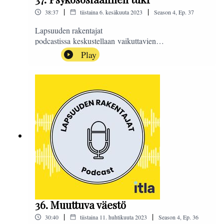
|
|
38:37
tiistaina 6. kesäkuuta 2023
Season
4
,
Ep.
37
Lapsuuden rakentajat
podcastissa keskustellaan vaikuttavien
psykososiaalisten menetelmien käytöstä suomalaisessa
Play
palvelujärjestelmässä ja siitä, voiko priorisoinnilla
tuottaa tehokkaammin yhdenvertaista ja sopivaa
tukea.Aiheesta keskustelevat nuorisopsykiatrian
professori Riittakerttu Kaltiala Tampereen yliopistosta
ja terveystieteen professori Kristiina Patja Helsingin
yliopistosta.
36. Muuttuva väestö
|
|
30:40
tiistaina 11. huhtikuuta 2023
Season
4
,
Ep.
36