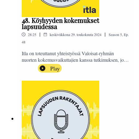
48. Köyhyyden kokemukset
lapsuudessa
|
|
28:25
keskiviikkona 29. toukokuuta 2024
Season
5
,
Ep.
48
Itla on toteuttanut yhteistyössä Valoisat-ryhmän
nuorten kokemusvaikuttajien kanssa tutkimuksen, jossa
selvitettiin 18–30-vuotiaiden nuorten aikuisten
Play
kokemuksia lapsuuden köyhyydestä, köyhyydessä
pärjäämisestä ja sen vaikutuksista aikuisuudessa.
Podcastissa aiheesta keskustelevat kansanedustaja
Tarja Filatov, projektitutkija Lauri Mäkinen Itlasta sekä
Vanessa Peitilä Samalta viivalta -ohjelman nuorten
Valoisat-ryhmästä.Toimittajana Sanna
Ra.#LapsuudenRakentajat