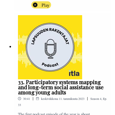
voidaan vastata tämän päivän hyvinvointia haastaviin
Play
tekijöihin? Aiheesta keskustelevat Itlan kehitysjohtaja,
tutkimusprofessori Tiina Ristikari sekä
työelämäprofessori Mika Niemelä Oulun
yliopistosta. Podcastin on toimittanut Sanna
Ra.#LapsuudenRakentajat
33. Participatory systems mapping
and long-term social assistance use
among young adults
|
|
30:41
keskiviikkona 11. tammikuuta 2023
Season
4
,
Ep.
33
The first podcast episode of the year is about