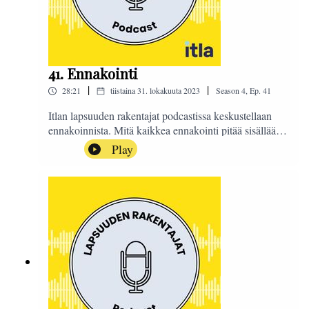
41. Ennakointi
|
|
28:21
tiistaina 31. lokakuuta 2023
Season
4
,
Ep.
41
Itlan lapsuuden rakentajat podcastissa keskustellaan
ennakoinnista. Mitä kaikkea ennakointi pitää sisällään
ja millaista keskustelua aiheen piirissä käydään? Entä
Play
miten ennakoinnilla ja tulevaisuusajattelulla voidaan
edistää lasten, nuorten ja perheiden hyvinvointia? Itlan
toimitusjohtaja Katri Vataja tuo jaksossa esiin
näkemyksiään ennakoinnin eri
lähestymistavoista.Podcastin on toimittanut Sanna
Ra.#LapsuudenRakentajat