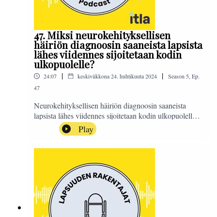
47. Miksi neurokehityksellisen
häiriön diagnoosin saaneista lapsista
lähes viidennes sijoitetaan kodin
ulkopuolelle?
|
|
24:07
keskiviikkona 24. huhtikuuta 2024
Season
5
,
Ep.
47
Neurokehityksellisen häiriön diagnoosin saaneista
lapsista lähes viidennes sijoitetaan kodin ulkopuolelle.
Miksi näin on ja mitä asialle pitäisi tehdä? Entä mitä
Play
Pohjois-Karjalassa ja muilla hyvinvointialueilla tehdään
lasten ja perheiden palveluiden kokonaisvaltaiseksi
parantamiseksi?Aiheesta keskustelevat
väitöskirjatutkija, ylilääkäri Sanni Penttilä, Pohjois-
Karjalan hyvinvointialue Siun Sotesta
ja työelämäprofessori Mika Nieminen Oulun
yliopistosta. Toimittajana Sanna
Ra.#LapsuudenRakentajat