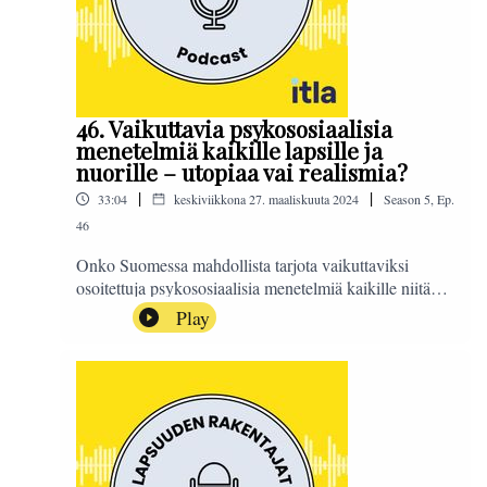
46. Vaikuttavia psykososiaalisia
menetelmiä kaikille lapsille ja
nuorille – utopiaa vai realismia?
|
|
33:04
keskiviikkona 27. maaliskuuta 2024
Season
5
,
Ep.
46
Onko Suomessa mahdollista tarjota vaikuttaviksi
osoitettuja psykososiaalisia menetelmiä kaikille niitä
tarvitseville lapsille ja nuorille? Onko se utopiaa vai
Play
realismia? ? Mikä on tilanne Suomessa nyt, mihin
pitäisi pyrkiä ja miten tavoitteeseen voitaisiin päästä?
Itlan Lapsuuden rakentajat -podcastin jaksossa aiheesta
keskustelevat erityisasiantuntija Petra Kokko, sosiaali-
ja terveysministeriöstä, Kainuun hyvinvointialueen
johtaja Jukka Lindberg sekä johtaja Petra Kouvonen
Itlasta. Podcastin on toimittanut Sanna