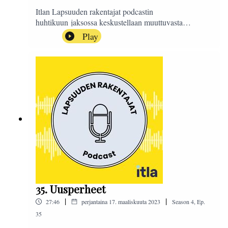
Itlan Lapsuuden rakentajat podcastin
huhtikuun jaksossa keskustellaan muuttuvasta
väestöstä. Millaisia demografisia muutoksia tulemme
Play
näkemään seuraavan 10-15 vuoden aikana ja miten
kunnat ovat valmistautuneet tähän? Millaisia tuloksia
on saatu Muuttuva Väestö -tutkimushankkeen
väliraporttivaiheessa?Aiheesta keskustelevat Itlan
toimitusjohtaja Petri Virtanen sekä Turun kaupungin
kehitysjohtaja Timo Aro.
35. Uusperheet
|
|
27:46
perjantaina 17. maaliskuuta 2023
Season
4
,
Ep.
35