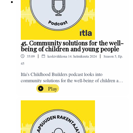
Ra. #LapsuudenRakentajat
45. Community solutions for the well-
being of children and young people
|
|
35:09
keskiviikkona 14. helmikuuta 2024
Season
5
,
Ep.
45
Itla’s Childhood Builders podcast looks into
community solutions for the well-being of children and
young people. What kind of experiences and solutions
Play
have emerged in Vantaa neighborhoods? To discuss
this topic are Hannu Rusama, Director Of Youth and
Community Services at city of Vantaa, and Vernon
White, ex-senator and former police chief from Canada
who is volunteering in the Vantaa community building
initiative. The episode is in English. The podcast is
hosted by Sanna Ra. Itlan Lapsuuden rakentajat -