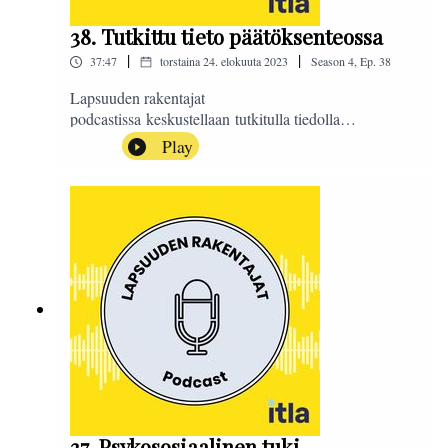
38. Tutkittu tieto päätöksenteossa
|
|
37:47
torstaina 24. elokuuta 2023
Season
4
,
Ep.
38
Lapsuuden rakentajat
podcastissa keskustellaan tutkitulla tiedolla
vaikuttamisesta ja tiedon käytöstä
Play
päätöksenteossa. Perustuuko päätöksenteko Suomessa
riittävästi tutkittuun tietoon? Missä tutkittua tietoa
tarvitaan ja miksi? Keskustelemassa aiheesta ovat
johtava tiedeasiantuntija Erika Lilja Suomen
Akatemiasta ja toimitusjohtaja, dosentti Liisa
Suvikumpu Säätiöt ja rahastot ry:stä. Podcastin on
toimittanut Sanna Ra.#LapsuudenRakentajat
37. Psykososiaalinen tuki