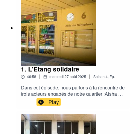
1. L'Etang solidaire
|
|
46:58
mercredi 27 août 2025
Saison
4
,
Ep.
1
Dans cet épisode, nous partons à la rencontre de
trois acteurs engagés de notre quartier :Aisha –
pour l’association Anchors for KidsFlo – pour Le
Play
Vestiaire solidaireAlex – pour L’Étang
solidaireEnsemble, ils racontent comment leurs
initiatives tissent des liens de solidarité,
mobilisent les habitants et apportent une aide
concrète aux familles dans le besoin.Le 31 août