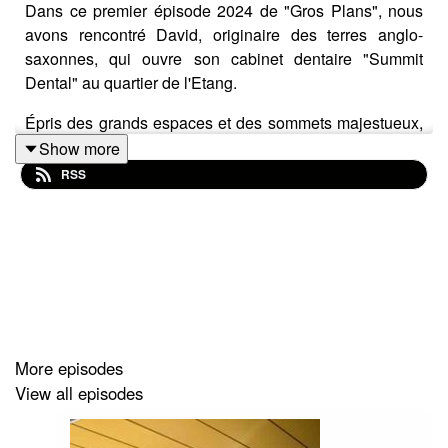
Dans ce premier épisode 2024 de "Gros Plans", nous
avons rencontré David, originaire des terres anglo-
saxonnes, qui ouvre son cabinet dentaire "Summit
Dental" au quartier de l'Etang.
Épris des grands espaces et des sommets majestueux,
sa passion pour la montagne se reflète jusqu'au nom de
Show more
son cabinet.
RSS
Rejoignez nous dans la découverte de ce projet et de sa
mise sur pied. Découvrez également ce que le cabinet
propose aux habitants et habitantes.
A vos brosses à dents !
More episodes
View all episodes