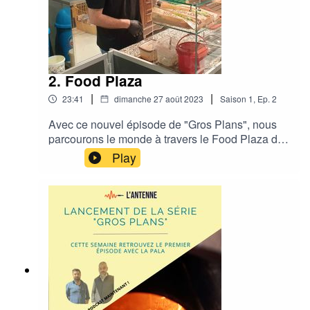
2. Food Plaza
|
|
23:41
dimanche 27 août 2023
Saison
1
,
Ep.
2
Avec ce nouvel épisode de "Gros Plans", nous
parcourons le monde à travers le Food Plaza de
Daryush au quartier de L’Etang. Rejoignez
Play
Xavier et Jeanne pour une plongée intime dans
l'univers de Daryush qui se livre au travers de
son parcours pour accomplir son rêve: Food
Plaza. Vous serez vite conquis par sa généreuse
collection d'aliments ethniques, ses produits
fraîchement préparés sur place et les trouvailles
habituelles d'un tabac.