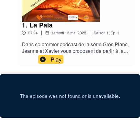
1. La Pala
|
|
27:24
samedi 13 mai 2023
Saison
1
,
Ep.
1
Dans ce premier podcast de la série Gros Plans,
Jeanne et Xavier vous proposent de partir à la
rencontre de Hicham et Guven qui nous font
Play
découvrir leur restaurant "La Pala" juste devant
la place de l'Etang.Venez goûter à l'atmosphère
italienne de ce restaurant qui vous propose des
pizzas et plats typiques.Le premier brunch aura
lieu le Dimanche 14 Mai 2023 à l'occasion de la
fête des mères.