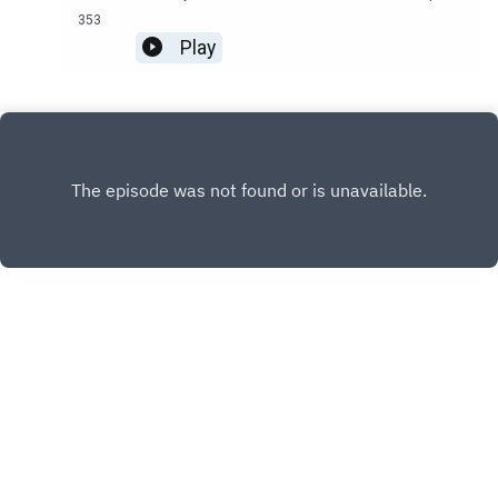
353
Play
Copyright
Une production Podcasters media. Direction
générale : Carole Renucci. Chef de projet : Sacha Sebagh.
Rédaction : Celia Heude - Anthony Seingier Musique :
CDM-MUSIC Prise de son, montage, mixage : PM