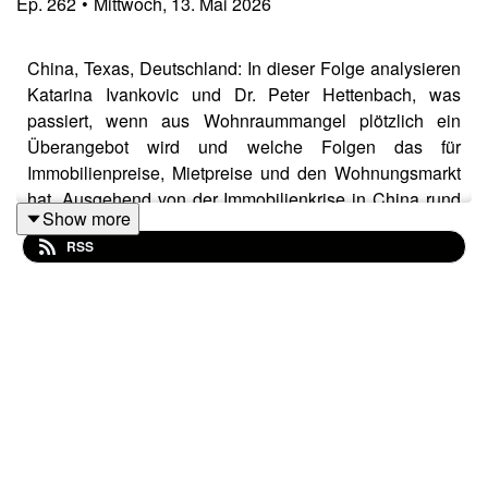
Ep.
262
•
Mittwoch, 13. Mai 2026
China, Texas, Deutschland: In dieser Folge analysieren
Katarina Ivankovic und Dr. Peter Hettenbach, was
passiert, wenn aus Wohnraummangel plötzlich ein
Überangebot wird und welche Folgen das für
Immobilienpreise, Mietpreise und den Wohnungsmarkt
hat. Ausgehend von der Immobilienkrise in China rund
Show more
um Konzerne wie Evergrande, über fallende Mieten in
RSS
Dallas und Austin in Texas bis hin zu sehr selektiven
Neubau-Impulsen in deutschen Speckgürteln zeichnen
sie nach, wie ein überhitzter Immobilienmarkt abkühlt.
Sie sprechen über massiv vorverkaufte Projekte,
Schneeball-Mechanismen, ein Überangebot an
Wohnungen in chinesischen Millionenstädten, die Rolle
von Zinswende und Demografie in den USA und die