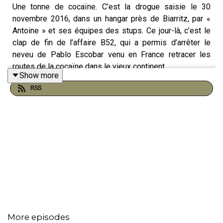
Une tonne de cocaïne. C’est la drogue saisie le 30
novembre 2016, dans un hangar près de Biarritz, par «
Antoine » et ses équipes des stups. Ce jour-là, c’est le
clap de fin de l’affaire B52, qui a permis d’arrêter le
neveu de Pablo Escobar venu en France retracer les
routes de la cocaïne dans le vieux continent.
Show more
Dans cette nouvelle série de podcast documentaire, «
RSS
Antoine » - son nom a été modifié pour des questions de
sécurité - raconte l’histoire incroyable et inédite de cette
affaire qui nous emmène, de Medellin à Biarritz, de
Miami à Madrid.
Une production originale de Paradiso Media.
L’Affaire B52 est un podcast de Paradiso Media, écrit et
More episodes