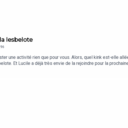
 la lesbelote
96
ester une activité rien que pour vous. Alors, quel kink est-elle allé
esbelote. Et Lucile a déjà très envie de la rejoindre pour la procha
ia et Lucile présentent…” est un podcast bi-mensuel produit par 
n Saeptem Hours.