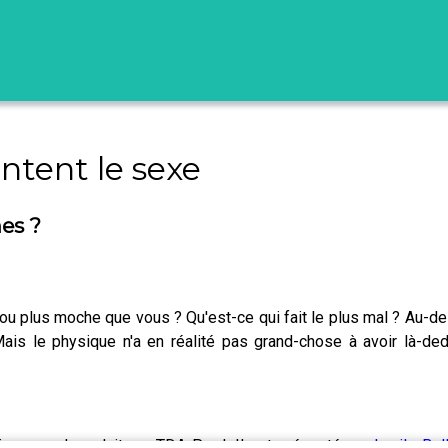
entent le sexe
es ?
 plus moche que vous ? Qu'est-ce qui fait le plus mal ? Au-del
. Mais le physique n'a en réalité pas grand-chose à avoir là-de
bi-mensuel produit par TDA Prod. Il est présenté par
Lucile Bel