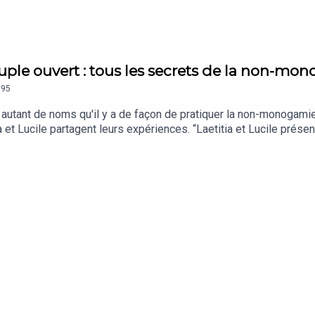
ouple ouvert : tous les secrets de la non-mo
95
a autant de noms qu'il y a de façon de pratiquer la non-monogamie
t Lucile partagent leurs expériences. “Laetitia et Lucile prése
aetitia Reboulleau, et réalisé par Benjamin Saeptem Hours.