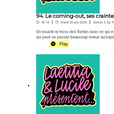
94. Le coming-out, ses crainte
|
|
45:18
mardi 30 juin 2026
Saison
3
,
Ep.
9
On boucle le mois des fiertés avec ce qui es
qui peut se passer beaucoup mieux qu'espéré.
présentent…” est un podcast bi-mensuel prod
Play