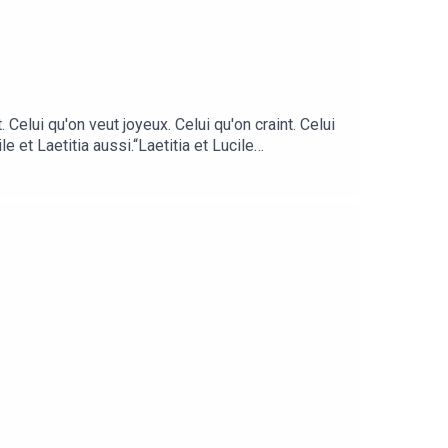
elui qu'on veut joyeux. Celui qu'on craint. Celui
et Laetitia aussi.“Laetitia et Lucile
Reboulleau, et réalisé par Benjamin Saeptem Hours.