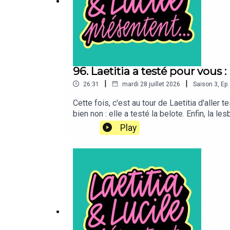
96. Laetitia a testé pour vous :
|
|
26:31
mardi 28 juillet 2026
Saison
3
,
Ep.
Cette fois, c'est au tour de Laetitia d'aller t
bien non : elle a testé la belote. Enfin, la l
https://www.instagram.com/lesbelote/“Laetit
Play
Laetitia Reboulleau, et réalisé par Benjami