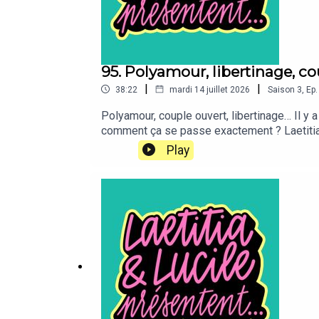
95. Polyamour, libertinage, c
|
|
38:22
mardi 14 juillet 2026
Saison
3
,
Ep.
Polyamour, couple ouvert, libertinage… Il y 
comment ça se passe exactement ? Laetitia e
Prod. Il est présenté par Lucile Bellan et L
Play