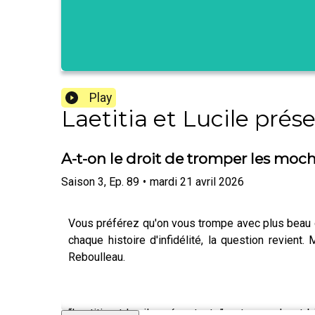
Play
Laetitia et Lucile prés
A-t-on le droit de tromper les moch
Saison
3
,
Ep.
89
•
mardi 21 avril 2026
Vous préférez qu'on vous trompe avec plus beau ou
chaque histoire d'infidélité, la question revient
Reboulleau.
“Laetitia et Lucile présentent…” est un podcast 