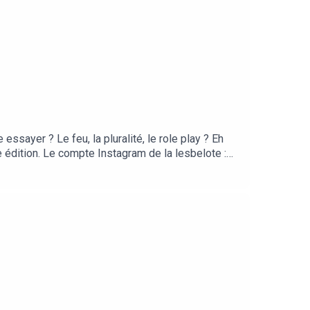
e essayer ? Le feu, la pluralité, le role play ? Eh
ine édition. Le compte Instagram de la lesbelote :
TDA Prod. Il est présenté par Lucile Bellan et