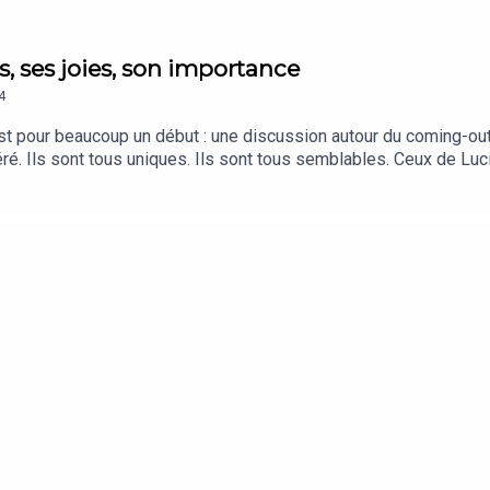
s, ses joies, son importance
4
t pour beaucoup un début : une discussion autour du coming-out. C
 Ils sont tous uniques. Ils sont tous semblables. Ceux de Lucile 
uit par TDA Prod. Il est présenté par Lucile Bellan et Laetitia 