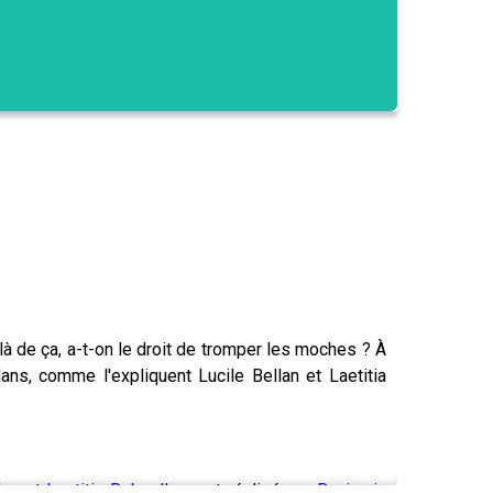
à de ça, a-t-on le droit de tromper les moches ? À
dans, comme l'expliquent Lucile Bellan et Laetitia
lan
et
Laetitia Reboulleau
, et réalisé par
Benjamin