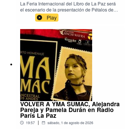
La Feria Internacional del Libro de La Paz será
el escenario de la presentación de Pétalos de
piedra, el nuevo libro de ensayos de la escritora
Play
y académica argentina Gisela Heffes, publicado
en Bolivia por Editorial Mantis.Reconocida como
una de las voces más destacadas de la
ecocrítica latinoamericana, Heffes llegará al país
especialmente para participar en la FIL.A partir
de sus propias investigaciones y obras, la
escritora abordará cómo la literatura imagina
vínculos entre cuerpos, territorios y comunidades
humanas y más que humanas, explorando
nuevas formas de sensibilidad y de coexistencia.
Música: Deepforest. Un programa de Radio París
La Paz.
VOLVER A YMA SUMAC, Alejandra
Pareja y Pamela Durán en Radio
París La Paz
|
19:57
sábado, 1 de agosto de 2026