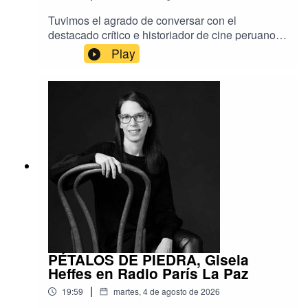
Tuvimos el agrado de conversar con el
destacado crítico e historiador de cine peruano
Isaac León Frías, a propósito de su reciente
Play
visita a Bolivia para presentar su más reciente
libro, titulado Los trances de los cines de
América Latina y el Caribe.En este encuentro
especial, llevado a cabo en el marco de la Feria
Internacional del Libro y auspiciado por la
Cinemateca Boliviana, el autor compartió
valiosas reflexiones sobre la evolución, los
desafíos actuales y el panorama contemporáneo
del séptimo arte en nuestra región.
PÉTALOS DE PIEDRA, Gisela
Heffes en Radio París La Paz
|
19:59
martes, 4 de agosto de 2026