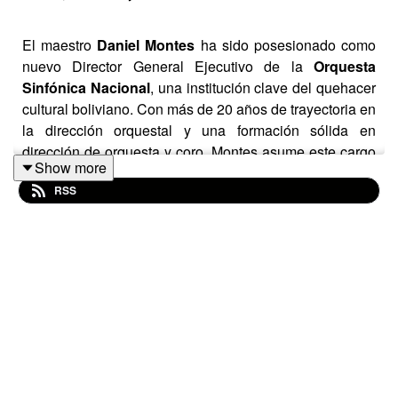
El maestro
Daniel Montes
ha sido posesionado como
nuevo Director General Ejecutivo de la
Orquesta
Sinfónica Nacional
, una institución clave del quehacer
cultural boliviano. Con más de 20 años de trayectoria en
la dirección orquestal y una formación sólida en
dirección de orquesta y coro, Montes asume este cargo
Show more
en un momento decisivo, rumbo a las celebraciones del
RSS
Bicentenario. Conversamos con él para conocer mejor
sus objetivos. Música: Orquesta Sinfónica Nacional de
Bolivia.