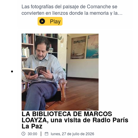
Las fotografías del paisaje de Comanche se
convierten en lienzos donde la memoria y la
identidad se entretejen con hilos. Bordar el
Play
Viento, la exposición de Andrea Fossati y Anuar
Elías, reúne el trabajo de mujeres artesanas del
altiplano paceño para crear imágenes
intervenidas con bordados que dialogan entre el
arte contemporáneo y los saberes ancestrales.
Conversamos con sus creadores sobre este
proyecto colaborativo que invita a mirar el
territorio desde una perspectiva sensible y
colectiva. Una nota para Radio París La Paz.
LA BIBLIOTECA DE MARCOS
LOAYZA, una visita de Radio París
La Paz
|
30:00
lunes, 27 de julio de 2026