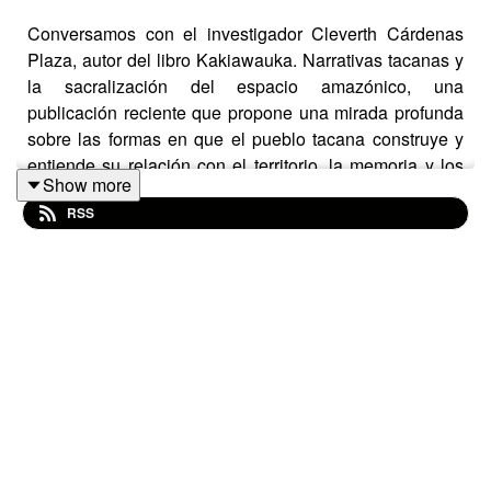
Conversamos con el investigador Cleverth Cárdenas
Plaza, autor del libro Kakiawauka. Narrativas tacanas y
la sacralización del espacio amazónico, una
publicación reciente que propone una mirada profunda
sobre las formas en que el pueblo tacana construye y
entiende su relación con el territorio, la memoria y los
Show more
espacios sagrados de la Amazonía. Un programa para
RSS
Radio París La Paz.