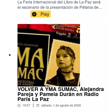
La Feria Internacional del Libro de La Paz será
el escenario de la presentación de Pétalos de
piedra, el nuevo libro de ensayos de la escritora
Play
y académica argentina Gisela Heffes, publicado
en Bolivia por Editorial Mantis.Reconocida como
una de las voces más destacadas de la
ecocrítica latinoamericana, Heffes llegará al país
especialmente para participar en la FIL.A partir
de sus propias investigaciones y obras, la
escritora abordará cómo la literatura imagina
vínculos entre cuerpos, territorios y comunidades
humanas y más que humanas, explorando
nuevas formas de sensibilidad y de coexistencia.
Música: Deepforest. Un programa de Radio París
La Paz.
VOLVER A YMA SUMAC, Alejandra
Pareja y Pamela Durán en Radio
París La Paz
|
19:57
sábado, 1 de agosto de 2026