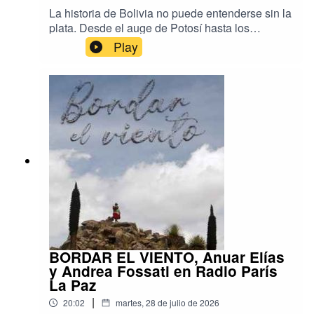
La historia de Bolivia no puede entenderse sin la
plata. Desde el auge de Potosí hasta los
desafíos actuales de conservación del
Play
patrimonio, este metal ha moldeado la economía,
la política y la identidad del país. Conversamos
con Daniel Oropeza Alba, director de la Casa
Nacional de Moneda, sobre la riqueza de la
numismática boliviana, las investigaciones que
se desarrollan en la institución, los retos que
enfrenta uno de los museos históricos más
importantes de América y los proyectos que
buscan acercar este patrimonio a nuevas
generaciones.
BORDAR EL VIENTO, Anuar Elías
y Andrea Fossati en Radio París
La Paz
|
20:02
martes, 28 de julio de 2026