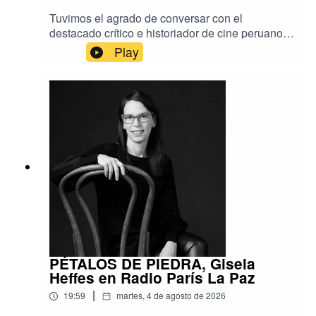
Tuvimos el agrado de conversar con el
destacado crítico e historiador de cine peruano
Isaac León Frías, a propósito de su reciente
Play
visita a Bolivia para presentar su más reciente
libro, titulado Los trances de los cines de
América Latina y el Caribe.En este encuentro
especial, llevado a cabo en el marco de la Feria
Internacional del Libro y auspiciado por la
Cinemateca Boliviana, el autor compartió
valiosas reflexiones sobre la evolución, los
desafíos actuales y el panorama contemporáneo
del séptimo arte en nuestra región.
PÉTALOS DE PIEDRA, Gisela
Heffes en Radio París La Paz
|
19:59
martes, 4 de agosto de 2026