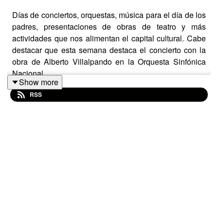
Días de conciertos, orquestas, música para el día de los
padres, presentaciones de obras de teatro y más
actividades que nos alimentan el capital cultural. Cabe
destacar que esta semana destaca el concierto con la
obra de Alberto Villalpando en la Orquesta Sinfónica
Nacional.
Show more
Temas: Luis Daniel Iturralde comentando el concierto de
RSS
Al Di Meola, un comentario de los premios Oscar con
Adrian Nieve, el reconocimiento que recibió Las
Flaviadas y el comentario de Eduardo Machicado, el
concierto de la Orquesta Sinfònica Nacional, el
Laboratorio Mi vida es de película y Las Jornadas de
cine junto a Mari Carmen Molina y los conciertos de
Teresa Morales, Mauricio Montero, Christian Benítez y
Marco Lavayen.