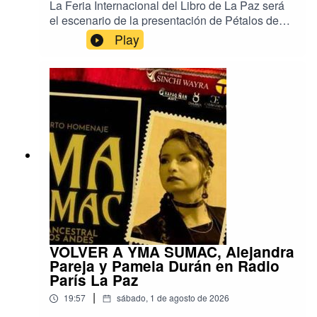
La Feria Internacional del Libro de La Paz será
el escenario de la presentación de Pétalos de
piedra, el nuevo libro de ensayos de la escritora
Play
y académica argentina Gisela Heffes, publicado
en Bolivia por Editorial Mantis.Reconocida como
una de las voces más destacadas de la
ecocrítica latinoamericana, Heffes llegará al país
especialmente para participar en la FIL.A partir
de sus propias investigaciones y obras, la
escritora abordará cómo la literatura imagina
vínculos entre cuerpos, territorios y comunidades
humanas y más que humanas, explorando
nuevas formas de sensibilidad y de coexistencia.
Música: Deepforest. Un programa de Radio París
La Paz.
VOLVER A YMA SUMAC, Alejandra
Pareja y Pamela Durán en Radio
París La Paz
|
19:57
sábado, 1 de agosto de 2026