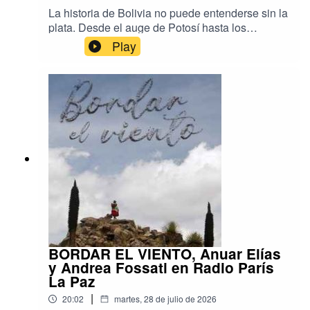
La historia de Bolivia no puede entenderse sin la
plata. Desde el auge de Potosí hasta los
desafíos actuales de conservación del
Play
patrimonio, este metal ha moldeado la economía,
la política y la identidad del país. Conversamos
con Daniel Oropeza Alba, director de la Casa
Nacional de Moneda, sobre la riqueza de la
numismática boliviana, las investigaciones que
se desarrollan en la institución, los retos que
enfrenta uno de los museos históricos más
importantes de América y los proyectos que
buscan acercar este patrimonio a nuevas
generaciones.
BORDAR EL VIENTO, Anuar Elías
y Andrea Fossati en Radio París
La Paz
|
20:02
martes, 28 de julio de 2026