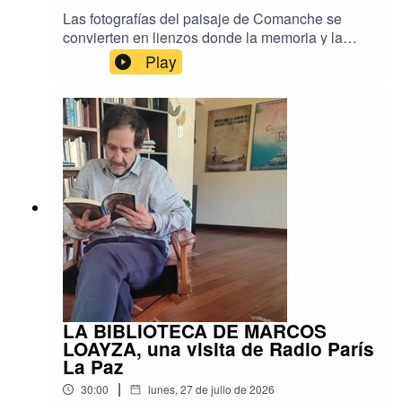
Las fotografías del paisaje de Comanche se
convierten en lienzos donde la memoria y la
identidad se entretejen con hilos. Bordar el
Play
Viento, la exposición de Andrea Fossati y Anuar
Elías, reúne el trabajo de mujeres artesanas del
altiplano paceño para crear imágenes
intervenidas con bordados que dialogan entre el
arte contemporáneo y los saberes ancestrales.
Conversamos con sus creadores sobre este
proyecto colaborativo que invita a mirar el
territorio desde una perspectiva sensible y
colectiva. Una nota para Radio París La Paz.
LA BIBLIOTECA DE MARCOS
LOAYZA, una visita de Radio París
La Paz
|
30:00
lunes, 27 de julio de 2026