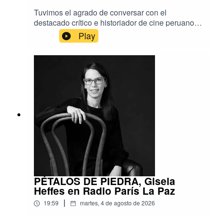
Tuvimos el agrado de conversar con el
destacado crítico e historiador de cine peruano
Isaac León Frías, a propósito de su reciente
Play
visita a Bolivia para presentar su más reciente
libro, titulado Los trances de los cines de
América Latina y el Caribe.En este encuentro
especial, llevado a cabo en el marco de la Feria
Internacional del Libro y auspiciado por la
Cinemateca Boliviana, el autor compartió
valiosas reflexiones sobre la evolución, los
desafíos actuales y el panorama contemporáneo
del séptimo arte en nuestra región.
PÉTALOS DE PIEDRA, Gisela
Heffes en Radio París La Paz
|
19:59
martes, 4 de agosto de 2026