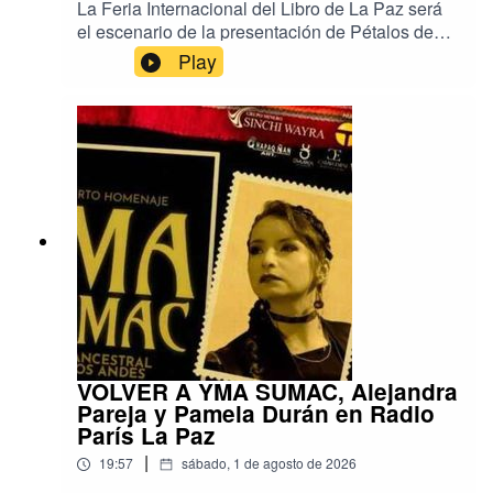
La Feria Internacional del Libro de La Paz será
el escenario de la presentación de Pétalos de
piedra, el nuevo libro de ensayos de la escritora
Play
y académica argentina Gisela Heffes, publicado
en Bolivia por Editorial Mantis.Reconocida como
una de las voces más destacadas de la
ecocrítica latinoamericana, Heffes llegará al país
especialmente para participar en la FIL.A partir
de sus propias investigaciones y obras, la
escritora abordará cómo la literatura imagina
vínculos entre cuerpos, territorios y comunidades
humanas y más que humanas, explorando
nuevas formas de sensibilidad y de coexistencia.
Música: Deepforest. Un programa de Radio París
La Paz.
VOLVER A YMA SUMAC, Alejandra
Pareja y Pamela Durán en Radio
París La Paz
|
19:57
sábado, 1 de agosto de 2026