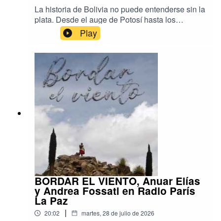
La historia de Bolivia no puede entenderse sin la
plata. Desde el auge de Potosí hasta los
desafíos actuales de conservación del
Play
patrimonio, este metal ha moldeado la economía,
la política y la identidad del país. Conversamos
con Daniel Oropeza Alba, director de la Casa
Nacional de Moneda, sobre la riqueza de la
numismática boliviana, las investigaciones que
se desarrollan en la institución, los retos que
enfrenta uno de los museos históricos más
importantes de América y los proyectos que
buscan acercar este patrimonio a nuevas
generaciones.
BORDAR EL VIENTO, Anuar Elías
y Andrea Fossati en Radio París
La Paz
|
20:02
martes, 28 de julio de 2026