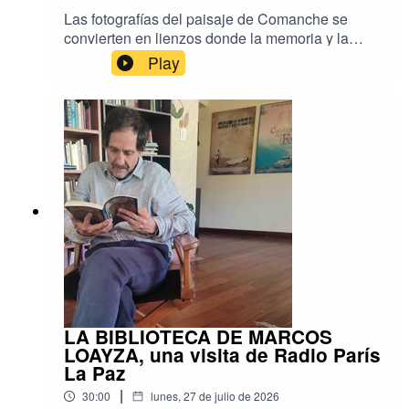
Las fotografías del paisaje de Comanche se
convierten en lienzos donde la memoria y la
identidad se entretejen con hilos. Bordar el
Play
Viento, la exposición de Andrea Fossati y Anuar
Elías, reúne el trabajo de mujeres artesanas del
altiplano paceño para crear imágenes
intervenidas con bordados que dialogan entre el
arte contemporáneo y los saberes ancestrales.
Conversamos con sus creadores sobre este
proyecto colaborativo que invita a mirar el
territorio desde una perspectiva sensible y
colectiva. Una nota para Radio París La Paz.
LA BIBLIOTECA DE MARCOS
LOAYZA, una visita de Radio París
La Paz
|
30:00
lunes, 27 de julio de 2026