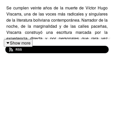
Se cumplen veinte años de la muerte de Víctor Hugo
Viscarra, una de las voces más radicales y singulares
de la literatura boliviana contemporánea. Narrador de la
noche, de la marginalidad y de las calles paceñas,
Viscarra construyó una escritura marcada por la
experiencia directa y por personajes que rara vez
Show more
habían ocupado el centro de la narrativa nacional.
RSS
Conversamos con la escritora
Vicky Ayllón
para
repasar su obra, su influencia y el lugar que ocupa hoy
dentro de la literatura boliviana. Un recorrido por la
memoria de un autor que convirtió la ciudad y sus
márgenes en una forma de literatura.