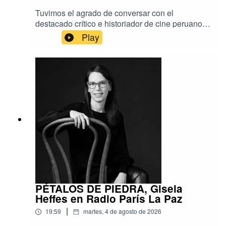
Tuvimos el agrado de conversar con el
destacado crítico e historiador de cine peruano
Isaac León Frías, a propósito de su reciente
Play
visita a Bolivia para presentar su más reciente
libro, titulado Los trances de los cines de
América Latina y el Caribe.En este encuentro
especial, llevado a cabo en el marco de la Feria
Internacional del Libro y auspiciado por la
Cinemateca Boliviana, el autor compartió
valiosas reflexiones sobre la evolución, los
desafíos actuales y el panorama contemporáneo
del séptimo arte en nuestra región.
PÉTALOS DE PIEDRA, Gisela
Heffes en Radio París La Paz
|
19:59
martes, 4 de agosto de 2026