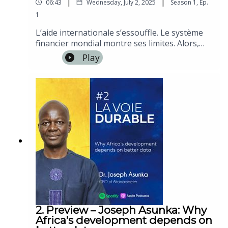
|
|
06:43
Wednesday, July 2, 2025
Season
1
,
Ep.
1
L’aide internationale s’essouffle. Le système
financier mondial montre ses limites. Alors,
comment financer durablement les ambitions
Play
du continent ?Dans cet épisode, je vous
propose un état des lieux lucide, inspiré par
l’Ibrahim Governance Weekend 2025, pour
comprendre les enjeux, les leviers, et les choix
qui s’offrent au Continent. Bonne écoute!
2. Preview – Joseph Asunka: Why
Africa’s development depends on