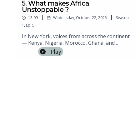
5. What makes Africa
Unstoppable ?
|
|
13:09
Wednesday, October 22, 2025
Season
1
,
Ep.
5
In New York, voices from across the continent
— Kenya, Nigeria, Morocco, Ghana, and
beyond — respond to a single question: What
Play
makes Africa unstoppable?