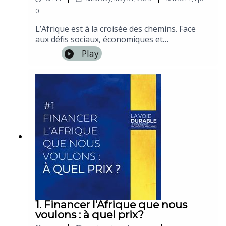
0
L’Afrique est à la croisée des chemins. Face
aux défis sociaux, économiques et
environnementaux, des initiatives portées par
Play
des acteurs engagés émergent pour bâtir un
développement plus durable. Entrepreneurs
visionnaires, chercheurs passionnés, militants
ou citoyens investis : ce podcast met en
lumière les solutions concrètes, les idées
audacieuses et les actions collectives qui
transforment le continent grâce à leur
engagement.
1. Financer l'Afrique que nous
voulons : à quel prix?