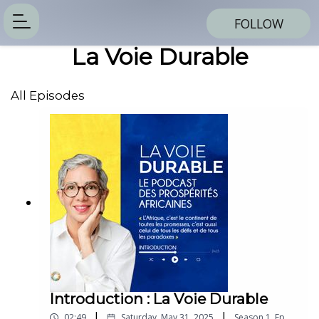
FOLLOW
La Voie Durable
All Episodes
Introduction : La Voie Durable
|
|
02:49
Saturday, May 31, 2025
Season
1
,
Ep.