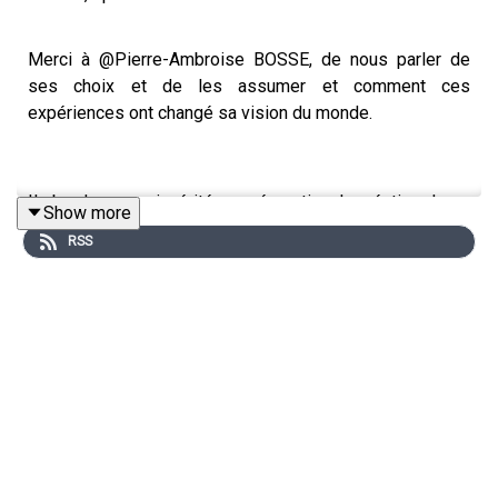
Merci à @Pierre-Ambroise BOSSE, de nous parler de
ses choix et de les assumer et comment ces
expériences ont changé sa vision du monde.
Il aborde avec sincérité sa préparation, la création de sa
Show more
course, ses moteurs pour réussir. Il nous parle aussi du
RSS
Clean Project et de ses projets futurs en Dordogne ou
ailleurs.
Il aborde aussi ces traversées intérieures notamment
· Comment repérer les évènements fondateurs,
· Comment assainir son environnement,