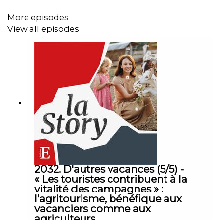
des « Echos ») et Guillaume Ptak (correspondant des
More episodes
« Echos » en Ukraine). Réalisation : Willy Ganne. Chargée
View all episodes
de production et d’édition : Michèle Warnet. Musique :
Théo Boulenger. Identité graphique : Upian. Photo :
Eyepress Via Reuters Connect. Sons : Euronews,
DELOSound, BBC News, Amaksi, Franceinfo, TV5 Monde.
2032. D'autres vacances (5/5) -
« Les touristes contribuent à la
vitalité des campagnes » :
l’agritourisme, bénéfique aux
vacanciers comme aux
agriculteurs