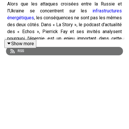
Alors que les attaques croisées entre la Russie et
l’Ukraine se concentrent sur les
infrastructures
énergétiques
, les conséquences ne sont pas les mêmes
des deux côtés. Dans « La Story », le podcast d’actualité
des « Echos », Pierrick Fay et ses invités analysent
pourquoi l’énergie est un enjeu important dans cette
Show more
guerre.
RSS
Retrouvez l’essentiel de l’actualité économique grâce à
notre offre d’abonnement Access :
abonnement.lesechos.fr/lastory
« La Story » est un podcast des « Echos » présenté par
Pierrick Fay. Cet épisode a été enregistré en
octobre 2025. Rédaction en chef : Clémence Lemaistre.
Invités : Yves Bourdillon (journaliste au service Monde