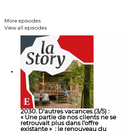
Retrouvez l’essentiel de l’actualité économique grâce à
notre offre d’abonnement
Access
:
abonnement.lesechos.fr
More episodes
View all episodes
2030. D'autres vacances (3/5) :
« Une partie de nos clients ne se
retrouvait plus dans l’offre
existante » : le renouveau du