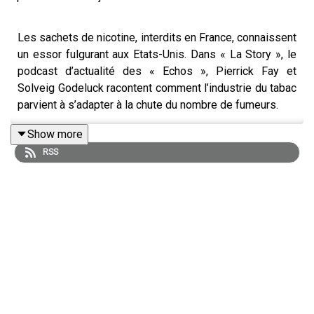
Les sachets de nicotine, interdits en France, connaissent
un essor fulgurant aux Etats-Unis. Dans « La Story », le
podcast d’actualité des « Echos », Pierrick Fay et
Solveig Godeluck racontent comment l’industrie du tabac
parvient à s’adapter à la chute du nombre de fumeurs.
« La Story » est un podcast des « Echos » présenté par
Show more
Pierrick Fay. Cet épisode a été enregistré en mai 2026.
RSS
Rédaction en chef : Clémence Lemaistre. Invitée :
Solveig Godeluck (correspondante des « Echos » à New
York). Réalisation : Willy Ganne. Chargée de production et
d’édition : Clara Grouzis. Musique : Théo Boulenger.
Identité graphique : Upian. Photo : Michael M.
Santiago/iStock via AFP. Sons : Radio Canada, extrait du
film «Pinocchio», du film « OSS 117 : Le Caire, nid
d’espions», Philip Morris International, @TheoVon, NELK,
Zyn.