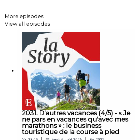
Rédaction en chef : Clémence Lemaistre. Invité : Simon
Bernard (président et cofondateur de Plastic Odyssey).
More episodes
Réalisation : Nicolas Jean. Chargée de production et
View all episodes
d’édition : Michèle Warnet. Musique : Théo Boulenger.
Identité graphique : Upian. Photo : Sopa Images/SIPA.
Sons : Le Monde De Jamy – France Télévisions, France
24, Plastic Odyssey, Canal+, TEDx Talks, « Retour vers le
futur » (1985), Les Éclaireurs.
2031. D'autres vacances (4/5) - « Je
ne pars en vacances qu’avec mes
marathons » : le business
touristique de la course à pied
|
|
28:09
jeudi 6 août 2026
Ep.
2031