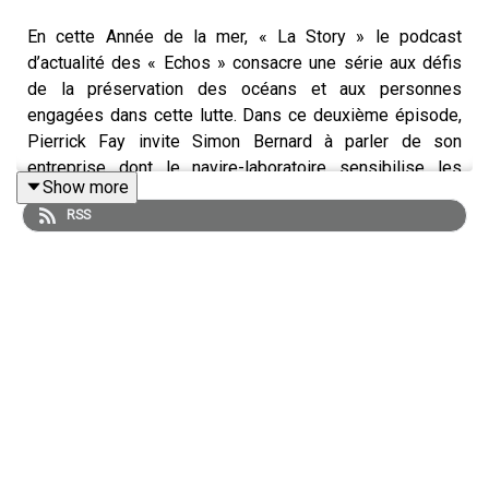
En cette Année de la mer, « La Story » le podcast
d’actualité des « Echos » consacre une série aux défis
de la préservation des océans et aux personnes
engagées dans cette lutte. Dans ce deuxième épisode,
Pierrick Fay invite Simon Bernard à parler de son
entreprise dont le navire-laboratoire sensibilise les
Show more
habitants des côtes et explore avec eux des
RSS
solutions de recyclage
des plastiques.
Retrouvez l’essentiel de l’actualité économique grâce à
notre offre d’abonnement Access :
abonnement.lesechos.fr/lastory
« La Story » est un podcast des « Echos » présenté par
Pierrick Fay. Cet épisode a été enregistré en juillet 2025.