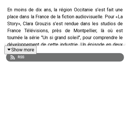
En moins de dix ans, la région Occitanie s’est fait une
place dans la France de la fiction audiovisuelle. Pour «La
Story», Clara Grouzis s’est rendue dans les studios de
France Télévisions, près de Montpellier, là où est
tournée la série "Un si grand soleil", pour comprendre le
développement de cette industrie. Un épisode en deux
Show more
parties.
RSS
« La Story » est un podcast des « Echos » présenté par
Clara Grouzis. Cet épisode a été enregistré en mai 2026.
Rédaction en chef : Clémence Lemaistre. Invités : Olivier
Roelens (producteur exécutif pour France TV), Laurence
Schwob (directrice du développement de France TV), et
Laurent Mesguich (directeur de l’école de cinéma
Travelling). Réalisation : Willy Ganne. Chargée de
production et d’édition : Clara Grouzis. Musique : Théo
Boulenger. Identité graphique : Upian. Photo : Guilhem
Canal/FranceTV. Sons : France TV, bande-annonce de