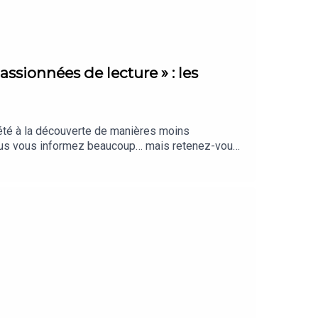
assionnées de lecture » : les
 été à la découverte de manières moins
Vous vous informez beaucoup… mais retenez-vous
aiment, sélectionnés par notre rédaction.
nté par Clara Grouzis. Cet épisode a été
 de The Bookmates), Juliette Vu, Sonia Demal et
héo Boulenger. Identité graphique : Upian. Photo :