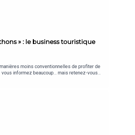
hons » : le business touristique
e manières moins conventionnelles de profiter de
us vous informez beaucoup… mais retenez-vous
aiment, sélectionnés par notre rédaction.
nté par Clara Grouzis. Cet épisode a été
cofondatrice de l’agence Trail the World).
tité graphique : Upian. Photo : Shutterstock. Sons