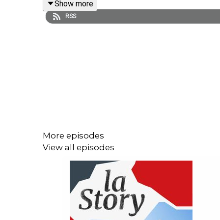
Show more
RSS
La Story est un podcast des « Echos » présenté pa
Duvert (journaliste spécialiste du Tourisme aux «
production et d’édition : Michèle Warnet. Musique 
Vache et le Prisonnier » (1959), « La peau douce » 
More episodes
View all episodes