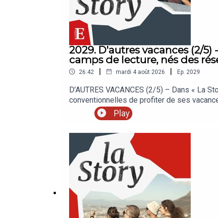
2029. D'autres vacances (2/5) -
camps de lecture, nés des rés
|
|
26:42
mardi 4 août 2026
Ep.
2029
D’AUTRES VACANCES (2/5) – Dans « La Story 
conventionnelles de profiter de ses vacan
vraiment l’essentiel ? La Sélection des Ech
Play
Retrouvez nos meilleures offres réservées 
enregistré en juillet 2026. Rédaction en che
Mathilde Dutrieux. Réalisation : Nicolas Jea
The Bookmates.