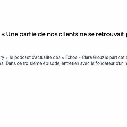
« Une partie de nos clients ne se retrouvait p
», le podcast d’actualité des « Echos » Clara Grouzis part cet
s. Dans ce troisième épisode, entretien avec le fondateur d’un
 milieu des arbres.Vous vous informez beaucoup… mais retenez-v
cryptages qui comptent vraiment, sélectionnés par notre rédacti
s « Echos » présenté par Clara Grouzis. Cet épisode a été enregis
hon (cofondateur d’Inspire Villages). Réalisation : Nicolas Jean. 
graphique : Upian. Photo : Signature June. Sons : France TV, RTL.