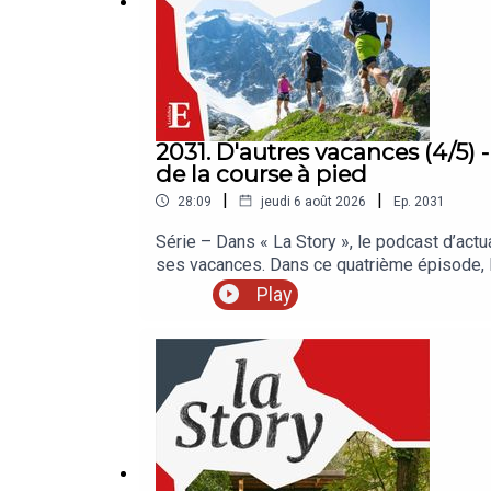
2031. D'autres vacances (4/5) 
de la course à pied
|
|
28:09
jeudi 6 août 2026
Ep.
2031
Série – Dans « La Story », le podcast d’act
ses vacances. Dans ce quatrième épisode,
vraiment l’essentiel ? La Sélection des Ech
Play
Retrouvez nos meilleures offres réservées 
enregistré en juillet 2026. Rédaction en ch
Réalisation : Nicolas Jean. Chargée de produ
: Ville d’Agde, Journal L’Agathois, extrait du