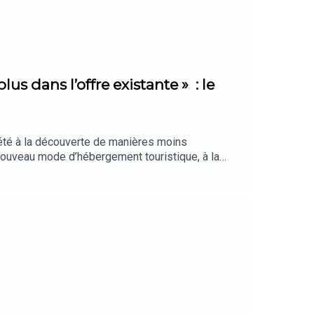
lus dans l’offre existante » : le
 été à la découverte de manières moins
 nouveau mode d’hébergement touristique, à la
ous vraiment l’essentiel ? La Sélection des
on. Retrouvez nos meilleures offres réservées à
tré en juillet 2026. Rédaction en chef :
Chargée de production et d’édition : Clara