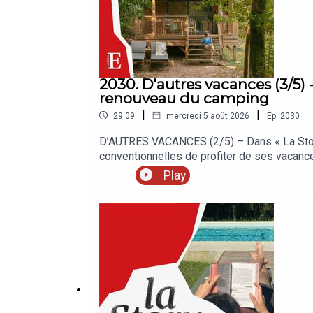
2030. D'autres vacances (3/5) - 
renouveau du camping
|
|
29:09
mercredi 5 août 2026
Ep.
2030
D’AUTRES VACANCES (2/5) – Dans « La Story 
conventionnelles de profiter de ses vacance
croisée du camping et de l’hôtel étoilé, au
Play
Echos, c’est chaque jour les analyses et dé
nos auditeurs.« La Story » est un podcast de
Clémence Lemaistre. Invité : Baptiste Bonnic
Grouzis. Musique : Théo Boulenger. Identité 