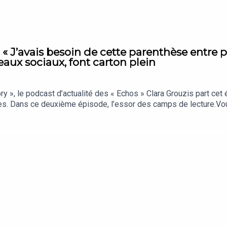
 « J’avais besoin de cette parenthèse entre p
eaux sociaux, font carton plein
», le podcast d’actualité des « Echos » Clara Grouzis part cet
ces. Dans ce deuxième épisode, l’essor des camps de lecture.
os, c’est chaque jour les analyses et décryptages qui comptent vr
à nos auditeurs.« La Story » est un podcast des « Echos » prése
f : Clémence Lemaistre. Invitées : Mathilde Schaller (fondatrice
n. Chargée de production et d’édition : Clara Grouzis. Musique : T