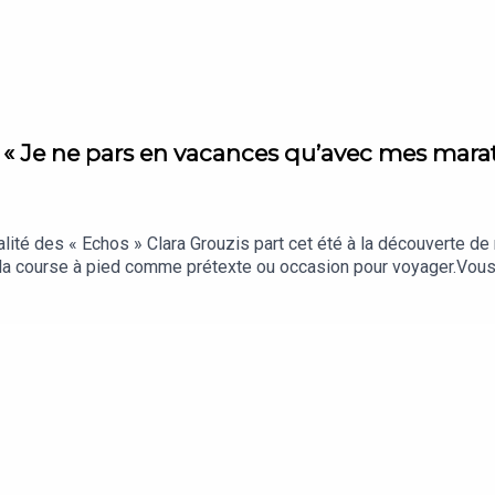
- « Je ne pars en vacances qu’avec mes marat
ualité des « Echos » Clara Grouzis part cet été à la découverte d
 la course à pied comme prétexte ou occasion pour voyager.Vo
os, c’est chaque jour les analyses et décryptages qui comptent vr
à nos auditeurs.« La Story » est un podcast des « Echos » prése
ef : Clémence Lemaistre. Invités : Maxime Legrand et Maud Debs (
ction et d’édition : Clara Grouzis. Musique : Théo Boulenger. Iden
 film « Forrest Gump ».