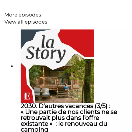
production et d’édition : Michèle Warnet. Musique : Théo
Boulenger. Identité graphique : Upian. Photo :
More episodes
Shutterstock. Sons : 52 minutes, Franceinfo, « Le péril
View all episodes
jeune » (1994), « La Carapate » (1978), « Astérix et
Obélix : Mission Cléopâtre » (2001).
2030. D'autres vacances (3/5) :
« Une partie de nos clients ne se
retrouvait plus dans l’offre
existante » : le renouveau du
camping