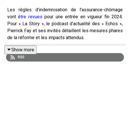
Les règles d’indemnisation de l’assurance-chômage
vont
être revues
pour une entrée en vigueur fin 2024.
Pour « La Story », le podcast d’actualité des « Echos »,
Pierrick Fay et ses invités détaillent les mesures phares
de la réforme et les impacts attendus.
Show more
RSS
Retrouver l’essentiel de l’actualité économique grâce à
notre offre d’abonnement Access :
abonnement.lesechos.fr/lastory
La Story est un podcast des « Echos » présenté par
Pierrick Fay. Cet épisode a été enregistré en juin 2024.
Rédaction en chef : Clémence Lemaistre. Invités : Alain
Ruello et Leïla de Comarmond (journalistes aux
« Echos »). Réalisation : Willy Ganne. Chargée de