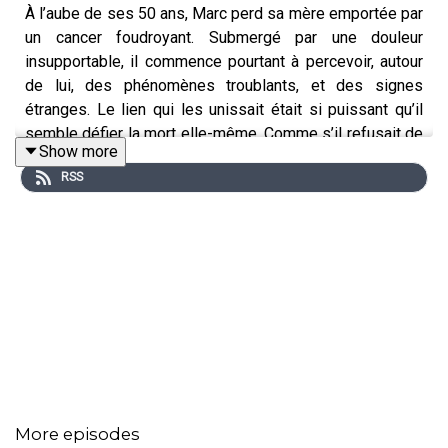
À l’aube de ses 50 ans, Marc perd sa mère emportée par
un cancer foudroyant. Submergé par une douleur
insupportable, il commence pourtant à percevoir, autour
de lui, des phénomènes troublants, et des signes
étranges. Le lien qui les unissait était si puissant qu’il
semble défier la mort elle-même. Comme s’il refusait de
Show more
s’éteindre. Alors, peu à peu, un autre monde s’ouvre à
RSS
Marc.
Pour contacter Marc : @marcovarnavabonet sur
Instagram
Mail : marcvarnavabonet@gmail.com
Envoyez-moi vos histoires et suivez moi sur Instagram
https://www.instagram.com/lasocietedeminuit/
More episodes