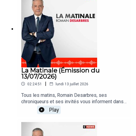
La Matinale (Émission du
13/07/2026)
|
02:24:51
lundi 13 juillet 2026
Tous les matins, Romain Desarbres, ses
chroniqueurs et ses invités vous informent dans
#LaMatinale
Play