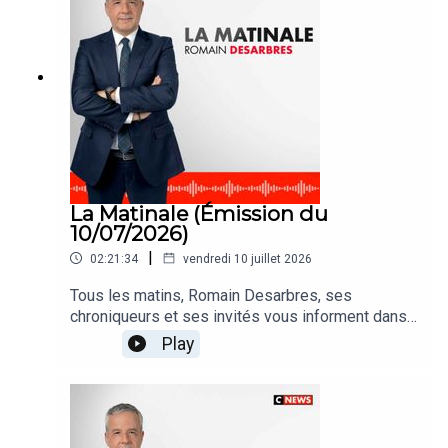
La Matinale (Émission du
10/07/2026)
|
02:21:34
vendredi 10 juillet 2026
Tous les matins, Romain Desarbres, ses
chroniqueurs et ses invités vous informent dans
#LaMatinale
Play