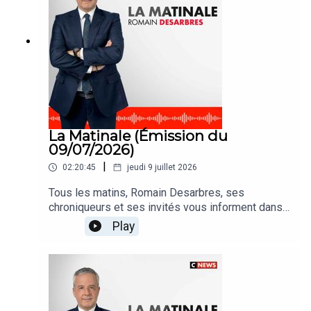
La Matinale (Émission du
09/07/2026)
|
02:20:45
jeudi 9 juillet 2026
Tous les matins, Romain Desarbres, ses
chroniqueurs et ses invités vous informent dans
#LaMatinale
Play