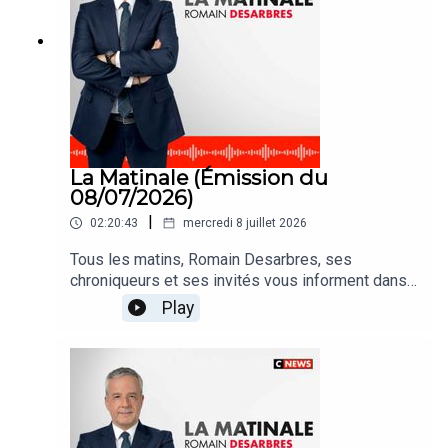
La Matinale (Émission du
08/07/2026)
|
02:20:43
mercredi 8 juillet 2026
Tous les matins, Romain Desarbres, ses
chroniqueurs et ses invités vous informent dans
#LaMatinale
Play