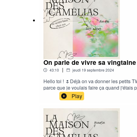
On parle de vivre sa vingtain
|
43:10
jeudi 19 septembre 2024
Hello toi ! 🌷Déjà on va donner les petits T
parce que je voulais faire ça quand j'étais p
te retrouve pour la partie 2 de l'épisode 
Play
ce qu'on vie actuellement dans notre vingta
soir 😂 je pense que beaucoup de personnes 
être super chouette !Bref, on espère que ce
écoute !Des bisousLéa 🌷 et Camille 🌻PS 
remplace pas une prise en charge médicale, 
: https://www.instagram.com/hartmann_cami