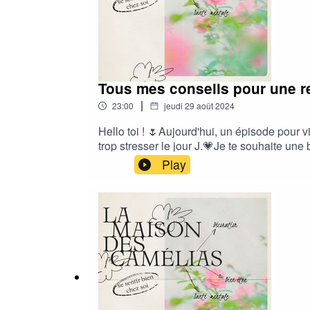
avoir confiance en soi, prendre soin de soi
Tous mes conseils pour une r
|
23:00
jeudi 29 août 2024
Hello toi ! 🌷Aujourd'hui, un épisode pour v
trop stresser le jour J.💗Je te souhaite u
rentrée, rentrée scolaire, organisation, reto
Play
vivre sereinement, kit de survie rentrée, ré