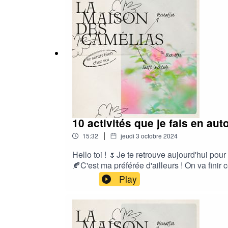
un Trigger Warning "Mort"https://www.let
m2cqZ5gNe2LuB1buE_mPlhqLIGFqojpFtiRAQCe
avis médical.Merci à ma copine qui se recon
10 activités que je fais en au
|
15:32
jeudi 3 octobre 2024
Hello toi ! 🌷Je te retrouve aujourd'hui pour
🍂C'est ma préférée d'ailleurs ! On va finir 
avec moi !Sinon, je te met juste ici la recet
Play
!https://drive.google.com/file/d/1cIOds8
SEO : automne, activité bien-être, prendre s
activité pour l'automne, journée détente, pr
vie