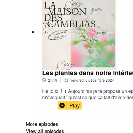
Les plantes dans notre intérie
|
21:19
vendredi 6 décembre 2024
Hello toi ! 🌷Aujourd'hui je te propose un é
m'évoquait : qu'est ce que ça fait d'avoir d
savoir si ça a un impact sur notre mental.V
Play
épisode je te propose pleins d'idées pour m
celles qui sont safes pour nos animaux ! Je t
rendu hihi ! Bref le voilà rien que pour 
More episodes
plaira, n'hésite pas à me le faire savoir e
View all episodes