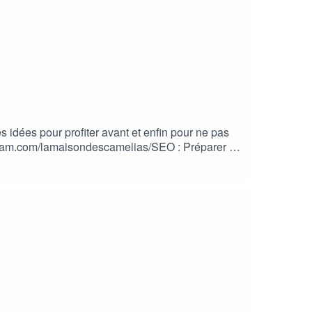
s idées pour profiter avant et enfin pour ne pas
tagram.com/lamaisondescamelias/SEO : Préparer sa
 sa rentrée, meal prep, être apaisée, bien-être,