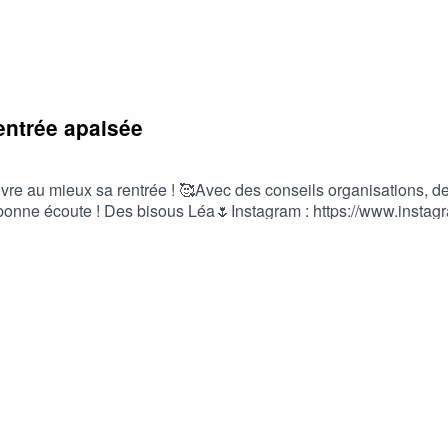
entrée apaisée
ivre au mieux sa rentrée ! 🥰Avec des conseils organisations, de
ne bonne écoute ! Des bisous Léa🌷Instagram : https://www.ins
ur au travail, conseils organisations, être sereine, vivre au mieux
organiser son bureau, se préparer pour la rentrée