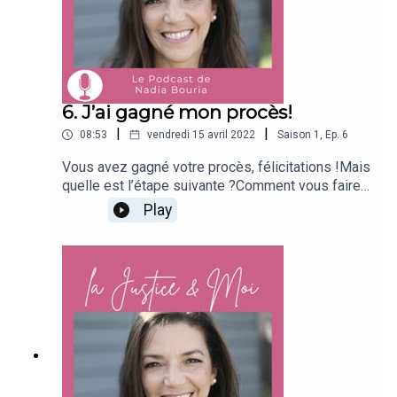
6. J’ai gagné mon procès!
|
|
08:53
vendredi 15 avril 2022
Saison
1
,
Ep.
6
Vous avez gagné votre procès, félicitations !Mais
quelle est l’étape suivante ?Comment vous faire
payer l’argent qui vous est dû ?Dans cet épisode,
Play
je vous explique que vous pouvez d’abord
entamer une discussion amiable, faire exécuter le
jugement, ou en cas d’échec confier le dossier à
un huissier pour une exécution forcée et les
conséquences de cette exécution pour vous et la
partie adverse.Je vous souhaite une bonne
écoute !