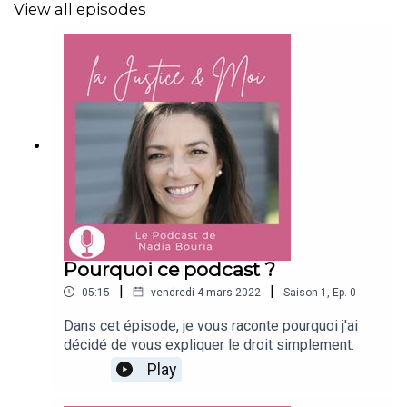
View all episodes
Laissez-moi vos questions, vos commentaires et
surtout abonnez-vous !
Bonne écoute !
Pourquoi ce podcast ?
|
|
05:15
vendredi 4 mars 2022
Saison
1
,
Ep.
0
Dans cet épisode, je vous raconte pourquoi j'ai
décidé de vous expliquer le droit simplement.
Play