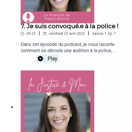
7. Je suis convoqué.e à la police !
|
|
09:22
vendredi 22 avril 2022
Saison
1
,
Ep.
7
Dans cet épisode du podcast, je vous raconte
comment se déroule une audition à la police,
quels sont vos droits et d’autres trucs et
Play
astuces.Bonne écoute !