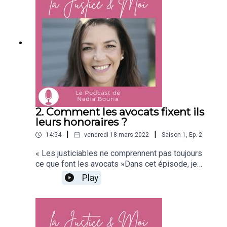
sociaux, … Et comment identifier vos critères
essentiels (communication, disponibilité,
confiance, prix, …) qui vont vous permettre
d’orienter votre choix. Bonne écoute ! Nadia
Bouria #avocat #droitbelge #confiance
2. Comment les avocats fixent ils
leurs honoraires ?
|
|
14:54
vendredi 18 mars 2022
Saison
1
,
Ep.
2
« Les justiciables ne comprennent pas toujours
ce que font les avocats »Dans cet épisode, je
vous explique les différentes prestations de
Play
l’avocat, d’une part celles qui sont visibles,
évidentes pour vous, d’autre part, celles que vous
ne soupçonnez peut-être pas.Je vous détaille
ensuite les différentes manières dont l’avocat