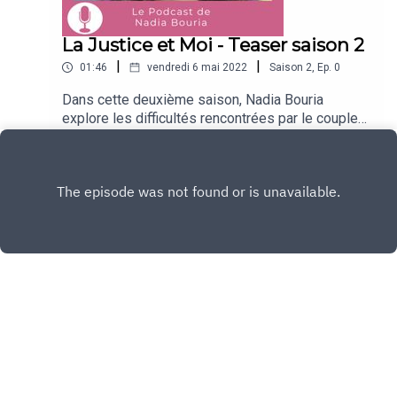
La Justice et Moi - Teaser saison 2
|
|
01:46
vendredi 6 mai 2022
Saison
2
,
Ep.
0
Dans cette deuxième saison, Nadia Bouria
explore les difficultés rencontrées par le couple
et la famille à l'occasion d'une séparation ou d'un
Play
divorce.Au fil des épisodes, elles vous donne
des trucs et astuces et des clés pour mieux
traverser cet épisode douloureux et
émotionnellement bouleversant !Bonne écoute !
Copyright
Nadia Bouria
Hébergé avec ❤️ par
Acast