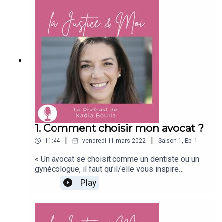
1. Comment choisir mon avocat ?
|
|
11:44
vendredi 11 mars 2022
Saison
1
,
Ep.
1
« Un avocat se choisit comme un dentiste ou un
gynécologue, il faut qu’il/elle vous inspire
confiance ! »Dans cet épisode, je vous partage
Play
une méthode en 6 étapes pour vous aider à
choisir l’avocat qui vous conviendra le mieux. Je
vous parle de moteur de recherche, des
recommandations de vos amis, des réseaux