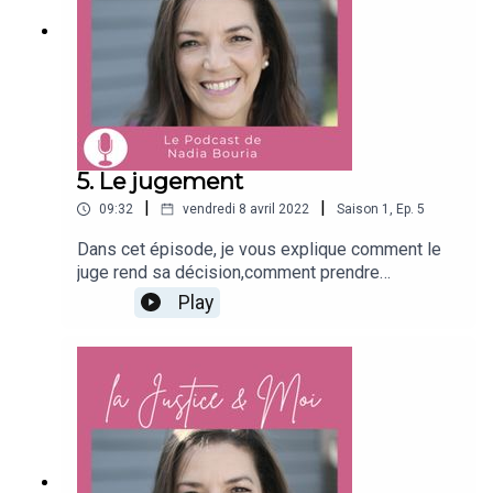
5. Le jugement
|
|
09:32
vendredi 8 avril 2022
Saison
1
,
Ep.
5
Dans cet épisode, je vous explique comment le
juge rend sa décision,comment prendre
connaissance du jugement et que faire si la
Play
décision ne vous convient pas.Bonne écoute !