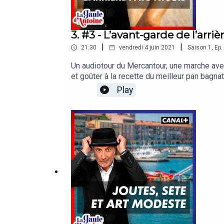
3. #3 - L’avant-garde de l’arriè
|
|
21:30
vendredi 4 juin 2021
Saison
1
,
Ep.
Un audiotour du Mercantour, une marche ave
et goûter à la recette du meilleur pan bagn
un jeu ancestral, le plus vieux du comté - 
Play
chaussures de marche. Bon voyage.