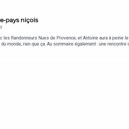
re-pays niçois
3
c les Randonneurs Nues de Provence, et Antoine aura à peine le 
at du monde, rien que ça. Au sommaire également : une rencontre 
et une interview en direct de Grasse avec les hard-rockers satani