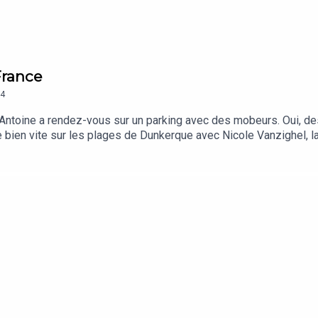
France
4
 Antoine a rendez-vous sur un parking avec des mobeurs. Oui, d
bien vite sur les plages de Dunkerque avec Nicole Vanzighel, la
e frite ? Le conférencier fritologue Luc-Jérôme Bailleul, décliner
 techno des Hauts-de-France. Car après tout le Nord, c’est aus