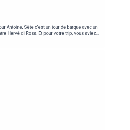
our Antoine, Sète c’est un tour de barque avec un
re Hervé di Rosa. Et pour votre trip, vous aviez
ues. Alors, ça vous dit ? Sète, 4, 3, 2, 1, c’est