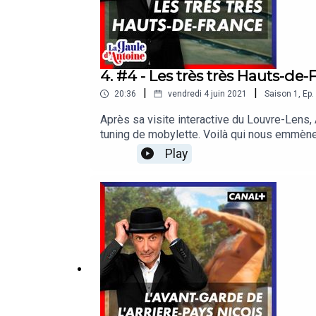
4. #4 - Les très très Hauts-de-
|
|
20:36
vendredi 4 juin 2021
Saison
1
,
Ep.
Après sa visite interactive du Louvre-Lens,
tuning de mobylette. Voilà qui nous emmène 
jamais chronométrée. Et avec ceci, une petit
Play
Panteros666 fera de même avec les musiques