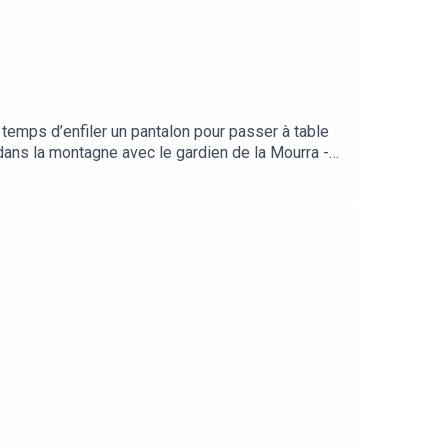
temps d’enfiler un pantalon pour passer à table
dans la montagne avec le gardien de la Mourra -
stes de Cobra. Prévoir couteau et bonnes