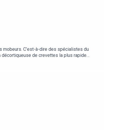
es mobeurs. C’est-à-dire des spécialistes du
 décortiqueuse de crevettes la plus rapide
a la frite sous toutes ses formes, et le DJ
si un son très patate.