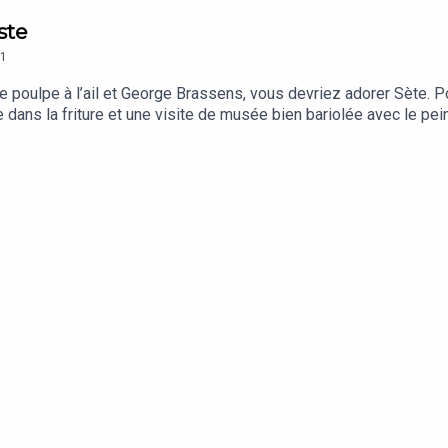
ste
1
e poulpe à l’ail et George Brassens, vous devriez adorer Sète. P
ans la friture et une visite de musée bien bariolée avec le peint
 Gilles Peterson au bout du fil là, et il est prêt à passer des disq