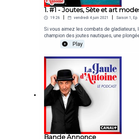
1. #1 - Joutes, Sète et art mode
|
|
19:26
vendredi 4 juin 2021
Saison
1
,
Ep.
Si vous aimez les combats de gladiateurs, l
champion des joutes nautiques, une plongée d
prévu de la musique ? Nan parce que Antoine a
Play
parti.
Bande Annonce