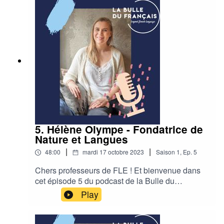
interview pour en savoir plus !
Pour s'inscrire à la lettre d'information de l'Institut
Français :
https://www.ifturquie.org/fr/
Pour le BELC :
5. Hélène Olympe - Fondatrice de
Nature et Langues
https://www.france-education-international.fr/belc?
langue=fr
|
|
48:00
mardi 17 octobre 2023
Saison
1
,
Ep.
5
Chers professeurs de FLE ! Et bienvenue dans
cet épisode 5 du podcast de la Bulle du
Pour s'inscrire à ma newsletter :
Français !J’ai le plaisir de vous présenter Hélène
Play
Olympe ! Ce que j’ai adoré dans son profil c’est
http://eepurl.com/ilm05P
sa façon à elle de combiner son métier
d’enseignante à un sujet qui lui tient