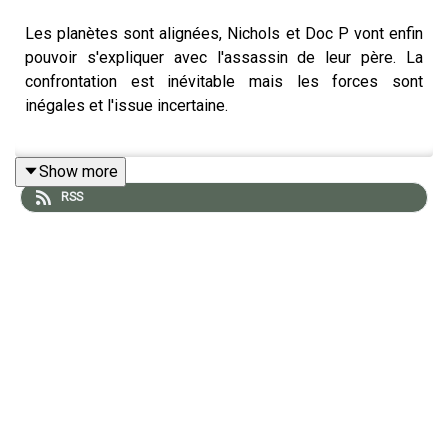
Les planètes sont alignées, Nichols et Doc P vont enfin
pouvoir s'expliquer avec l'assassin de leur père. La
confrontation est inévitable mais les forces sont
inégales et l'issue incertaine.
Show more
Merci à Arkhane Asylum de nous accompagner dans la
RSS
création de ce programme. ​Découvrez la gamme
complète de Cyberpunk Red publiée chez Arkhane
Asylum ➡️ https://bit.ly/ArkhaneCPR
----------------------------------------
MJ - MJ Masqué -
https://www.instagram.com/mj_masque/
Doc P - Rickette -
https://www.instagram.com/rickette_jdr/