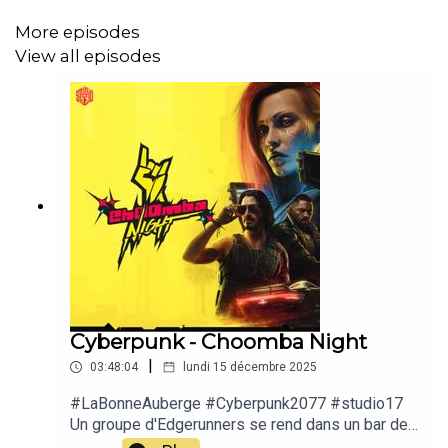
Kalash - Inès Melab -
More episodes
https://www.instagram.com/inesmelab/
View all episodes
----------------------------------------
Production - Studio17
Réalisation - Jean-Baptiste Ballié
Lumière - Flo de Mag
Son - Julien Fourthies
Maquillage - Emilee Bak
----------------------------------------
Cyberpunk - Choomba Night
Graphisme - Ann&Seb
|
03:48:04
lundi 15 décembre 2025
Illustrations - Matthieu Agnus
#LaBonneAuberge #Cyberpunk2077 #studio17
Un groupe d'Edgerunners se rend dans un bar de
Musiques originales - Max Mammouth et Adrien
Heywood. À l'atomic cat, on sert de la bière