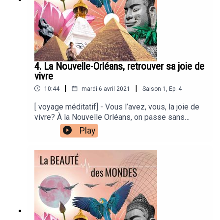
4. La Nouvelle-Orléans, retrouver sa joie de
vivre
|
|
10:44
mardi 6 avril 2021
Saison
1
,
Ep.
4
[ voyage méditatif] - Vous l’avez, vous, la joie de
vivre? À la Nouvelle Orléans, on passe sans
transition de mardi-gras à Katrina. Cette ville
Play
intense à l'énergie débordante va vous apprendre
à porter un regard bienveillant sur vos propres
fêlures. Et si le secret, ce n’est pas de prendre la
vie avec un peu plus de légèreté? Texte, Voix et
Idée originale de Coralie Sawruk | Musique
originale : Aurélien Bony, Studio Marcaurel |
Production : Sons et Merveilles