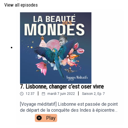
View all episodes
Musique originale : Aurélien Bony, Studio Marcaurel |
Production : Sons et Merveilles
7. Lisbonne, changer c’est oser vivre
|
|
12:37
mardi 7 juin 2022
Saison
2
,
Ep.
7
[Voyage méditatif] Lisbonne est passée de point
de départ de la conquête des Indes à épicentre
de la tech européenne. Autant dire qu’elle a fait du
Play
changement son identité. Et qui de mieux pour