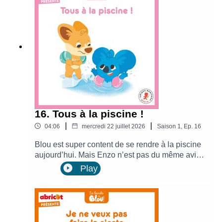
16. Tous à la piscine !
|
|
04:06
mercredi 22 juillet 2026
Saison
1
,
Ep.
16
Blou est super content de se rendre à la piscine
aujourd’hui. Mais Enzo n’est pas du même avis,
il a peur de l’eau... Heureusement, il peut
Play
compter sur le soutien de ses copains pour
l’aider à affronter sa peur. La Bande à Blou est
un podcast produit par Unique Heritage Media et
Abricot, le magazine des années maternelles.
Retrouve Blou, chaque mois dans le magazine