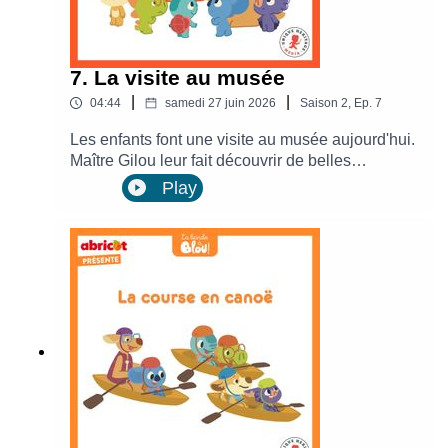
7. La visite au musée
|
|
04:44
samedi 27 juin 2026
Saison
2
,
Ep.
7
Les enfants font une visite au musée aujourd'hui.
Maître Gilou leur fait découvrir de belles
oeuvres.La Bande à Blou est un podcast produit
Play
par Unique Heritage Media et Abricot, le
magazine des années maternelles. Retrouve
Blou, chaque mois dans le magazine
Abricot.Interprété par Ambre Gaudet, Tristan de
la Fléchère et Charlotte Ghossoub.Adapté par
Ambre GaudetMise en musique par Léopold
RoyUnique Heritage Media / La Maison du
Podcast / Abricot