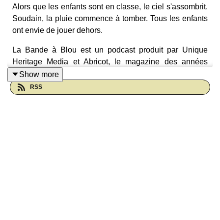
Alors que les enfants sont en classe, le ciel s'assombrit.
Soudain, la pluie commence à tomber. Tous les enfants
ont envie de jouer dehors.
La Bande à Blou est un podcast produit par Unique
Heritage Media et Abricot, le magazine des années
maternelles. Retrouve Blou, chaque mois dans le
Show more
magazine Abricot.
RSS
Interprété par Ambre Gaudet, Tristan de la Fléchère et
Charlotte Ghossoub.
Adapté par Ambre Gaudet
Mise en musique par Léopold Roy
Unique Heritage Media / La Maison du Podcast / Abricot