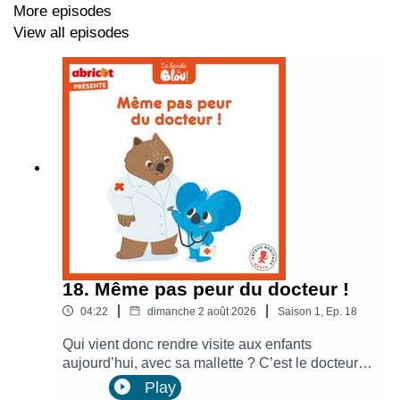
More episodes
View all episodes
18. Même pas peur du docteur !
|
|
04:22
dimanche 2 août 2026
Saison
1
,
Ep.
18
Qui vient donc rendre visite aux enfants
aujourd’hui, avec sa mallette ? C’est le docteur !
Blou semble inquiet... mais cette visite médicale
Play