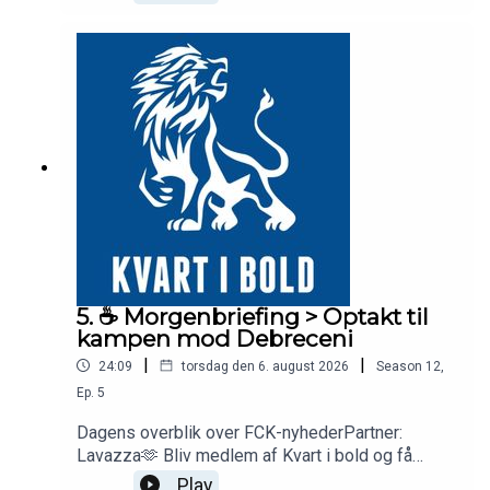
5. ☕️ Morgenbriefing > Optakt til
kampen mod Debreceni
|
|
24:09
torsdag den 6. august 2026
Season
12
,
Ep.
5
Dagens overblik over FCK-nyhederPartner:
Lavazza🫶 Bliv medlem af Kvart i bold og få
adgang til vores medlemskanal med eksklusive
Play