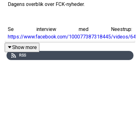
Dagens overblik over FCK-nyheder.
Se interview med Neestrup:
https://www.facebook.com/100077387318445/videos/64
Show more
RSS
Se interview med Thea Rhode:
https://www.facebook.com/100077387318445/videos/15
Meld dig ind i Kvart i bold:
https://kvartibold.memberful.com/join
Partner på udsendelsen: Lavazza