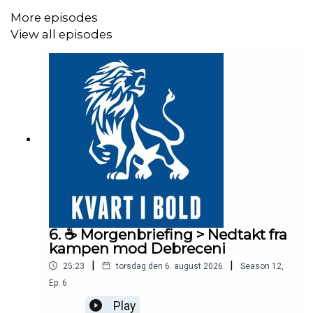
Prøv deres koffeinfri kaffe:
More episodes
https://shop.lavazza.dk/pi/Kaffeb%C3%B8nner-Decaf-
View all episodes
Classico-500g_19857730_439228.aspx
6. ☕️ Morgenbriefing > Nedtakt fra
kampen mod Debreceni
|
|
25:23
torsdag den 6. august 2026
Season
12
,
Ep.
6
Play