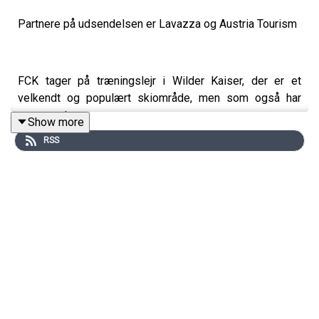
Partnere på udsendelsen er Lavazza og Austria Tourism
FCK tager på træningslejr i Wilder Kaiser, der er et
velkendt og populært skiområde, men som også har
masser at
Show more
RSS
byde på i sommerperioden. Her er der et hav af sjove og
varierede aktiviteter for
både familier, par og vennegrupper.
I regionen Wilder Kaiser er der mange aktiviteter til
forskellige niveauer, herunder
både vandring, flere typer cykling, rafting og meget mere.