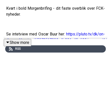
Kvart i bold Morgenbrifing - dit faste overblik over FCK-
nyheder.
Se intetview med Oscar Buur her:
https://pluto.tv/dk/on-
demand/series/65279f17939c4b001a40a690/season/1/e
Show more
RSS
Støt Kvart i bold og meld dig ind her:
https://kvartibold.memberful.com/join