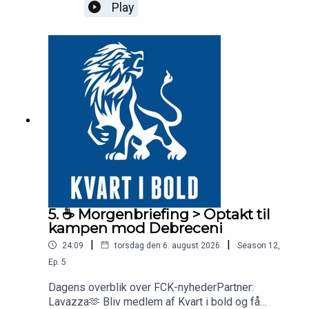
Play
5. ☕️ Morgenbriefing > Optakt til
kampen mod Debreceni
|
|
24:09
torsdag den 6. august 2026
Season
12
,
Ep.
5
Dagens overblik over FCK-nyhederPartner:
Lavazza🫶 Bliv medlem af Kvart i bold og få