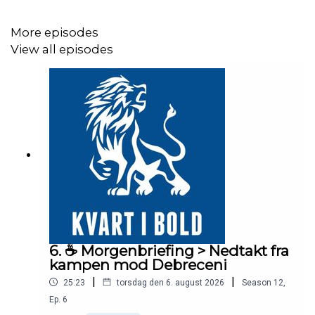
More episodes
View all episodes
6. ☕️ Morgenbriefing > Nedtakt fra
kampen mod Debreceni
|
|
25:23
torsdag den 6. august 2026
Season
12
,
Ep.
6