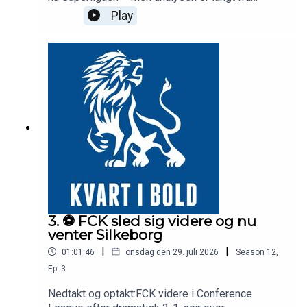
jubeloptimistisk.Det var en kamp, hvor Mohamed
Play
Elyounoussis hat-trick overskyggede en
forsvarspræstation, der ifølge panelet ikke er
bestået. FCK åbner banen for anden kamp i træk i
første halvleg – et mønster, der ifølge
analytikerne skal stoppes, før det koster point
mod stærkere modstandere.I udsendelsen:
(~00:00) Intro (~02:00) Kampanalyse begynder –
panderynker over den defensive struktur(~16:00)
Karaktergivning til forsvaret(~18:00) Den
offensive præstation: Karakteren 7 til
angrebsspillet(~24:00) Bagrums-problematikken
analyseret i dybden(~44:00) Marvin Nasnas'
historiske debut som 16-årig(~46:00) Top 3-
spillere fra kampen(~59:00) De tre positioner
3. ⚽️ FCK sled sig videre og nu
FCK skal forstærkeProgrammet er produceret i
venter Silkeborg
samarbejde med Unibet. Du skal være fyldt 18 år
|
|
01:01:46
onsdag den 29. juli 2026
Season
12
,
for at spille, og der opfordres til ansvarligt spil.
Har du brug for hjælp, kan du kontakte StopSpillet
Ep.
3
eller udelukke dig selv via ROFUS.
Nedtakt og optakt:FCK videre i Conference