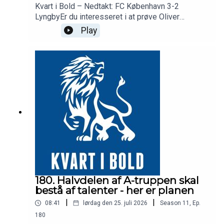
Kvart i Bold – Nedtakt: FC København 3-2
LyngbyEr du interesseret i at prøve Oliver
Markers app gratis, så skriv til ham her:
Play
Oliver@theplayerroom.dkFC København henter tre
point i sæsonens Superliga-åbning, men vejen
derhen er langt fra betryggende. Efter en første
halvleg, hvor Lyngby afslutter kampen 14-2 i skud
og reelt kører FCK rundt på egen hjemmebane,
vender holdet kampen via to mål af Birger Meling
og et sublimt scoret mål af Mohammed
Elyounoussi.Vi analyserer, hvad der gik galt i
forsvaret, hvorfor midtbanekonstellationen med
Thomas Delaney og Kral aldrig fandt fodfæste,
og hvorfor attituden på banen bekymrer mere end
resultatet. I afsnittet er der også reaktioner fra Bo
Svensson og Thomas Delaney efter kampen,
samt et interview med den nye sportsdirektør
180. Halvdelen af A-truppen skal
Kristjaan Speakman om det tynde transfervindue
bestå af talenter - her er planen
foran den afgørende Conference League-
|
|
08:41
lørdag den 25. juli 2026
Season
11
,
Ep.
kamp.Tidskoder:00:00 – Intro08:20 – Hvor
bekymret skal vi være som FCK-fan lige nu?09:40
180