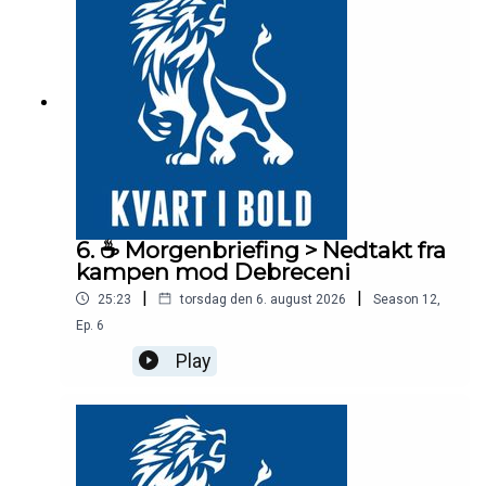
6. ☕️ Morgenbriefing > Nedtakt fra
kampen mod Debreceni
|
|
25:23
torsdag den 6. august 2026
Season
12
,
Ep.
6
Play