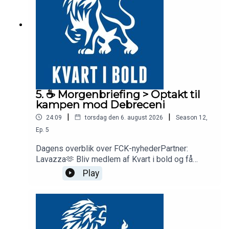
5. ☕️ Morgenbriefing > Optakt til
kampen mod Debreceni
|
|
24:09
torsdag den 6. august 2026
Season
12
,
Ep.
5
Dagens overblik over FCK-nyhederPartner:
Lavazza🫶 Bliv medlem af Kvart i bold og få
adgang til vores medlemskanal med eksklusive
Play
podcasts:
https://kvartibold.memberful.com/join✅ Abonner
på vores Youtube-kanal:
https://www.youtube.com/@KvartiBold🎙️ Lyt til
podcasten:Spotify: