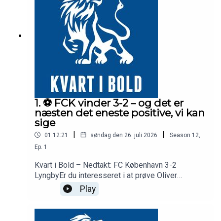
omkring Suzukis skade og konsekvenserne for
FCK's midterforsvarHvilket formationsvalg (4-4-
2) og pres-justeringer eksperterne anbefaler Bo
SvenssonHvorfor Robert er blevet holdets
vigtigste enkeltspiller lige nuAndreas Cornelius'
fysiske udfordringer og et kommende opgør på
kunstgræsDe økonomiske konsekvenser af en
eventuel exit, og hvad det betyder for Kristjaan
Speakmans muligheder i transfervinduet
1. ⚽️ FCK vinder 3-2 – og det er
næsten det eneste positive, vi kan
sige
|
|
01:12:21
søndag den 26. juli 2026
Season
12
,
Ep.
1
Kvart i Bold – Nedtakt: FC København 3-2
LyngbyEr du interesseret i at prøve Oliver
Markers app gratis, så skriv til ham her:
Play
Oliver@theplayerroom.dkFC København henter tre
point i sæsonens Superliga-åbning, men vejen
derhen er langt fra betryggende. Efter en første