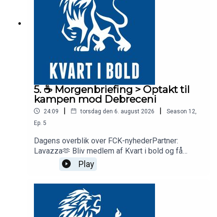
5. ☕️ Morgenbriefing > Optakt til
kampen mod Debreceni
|
|
24:09
torsdag den 6. august 2026
Season
12
,
Ep.
5
Dagens overblik over FCK-nyhederPartner:
Lavazza🫶 Bliv medlem af Kvart i bold og få
adgang til vores medlemskanal med eksklusive
Play
podcasts:
https://kvartibold.memberful.com/join✅ Abonner
på vores Youtube-kanal:
https://www.youtube.com/@KvartiBold🎙️ Lyt til
podcasten:Spotify: