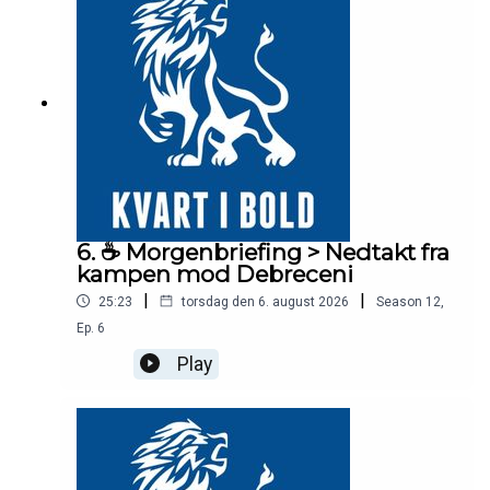
6. ☕️ Morgenbriefing > Nedtakt fra
kampen mod Debreceni
|
|
25:23
torsdag den 6. august 2026
Season
12
,
Ep.
6
Play