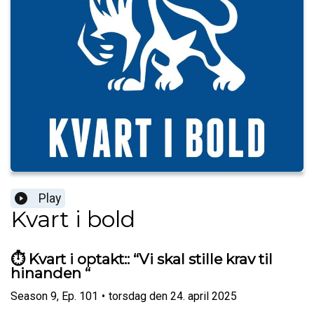
Play
Kvart i bold
⏱️ Kvart i optakt:: “Vi skal stille krav til
hinanden “
Season
9
,
Ep.
101
•
torsdag den 24. april 2025