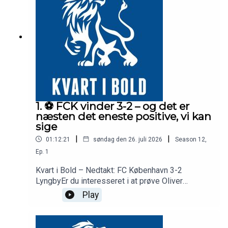
omkring Suzukis skade og konsekvenserne for
FCK's midterforsvarHvilket formationsvalg (4-4-
2) og pres-justeringer eksperterne anbefaler Bo
SvenssonHvorfor Robert er blevet holdets
vigtigste enkeltspiller lige nuAndreas Cornelius'
fysiske udfordringer og et kommende opgør på
kunstgræsDe økonomiske konsekvenser af en
eventuel exit, og hvad det betyder for Kristjaan
Speakmans muligheder i transfervinduet
1. ⚽️ FCK vinder 3-2 – og det er
næsten det eneste positive, vi kan
sige
|
|
01:12:21
søndag den 26. juli 2026
Season
12
,
Ep.
1
Kvart i Bold – Nedtakt: FC København 3-2
LyngbyEr du interesseret i at prøve Oliver
Markers app gratis, så skriv til ham her:
Play
Oliver@theplayerroom.dkFC København henter tre
point i sæsonens Superliga-åbning, men vejen
derhen er langt fra betryggende. Efter en første