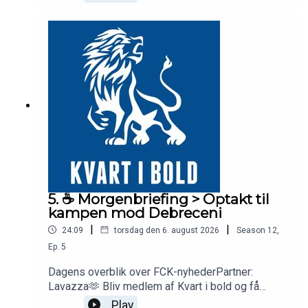
I medlemsudsendelsen hører du resten: Bo om FCK's
svaghed i denne sæson, om den perfekte FCK-spiller,
om playercare, data og tvivl – og om hvad cheftræneren
Bo Svensson ville have gjort ved fodboldspilleren Bo
Svensson.
Bliv medlem på
kvartibold.dk
5. ☕️ Morgenbriefing > Optakt til
kampen mod Debreceni
|
|
24:09
torsdag den 6. august 2026
Season
12
,
Ep.
5
Dagens overblik over FCK-nyhederPartner:
Lavazza🫶 Bliv medlem af Kvart i bold og få
adgang til vores medlemskanal med eksklusive
Play