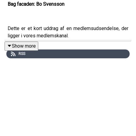
Bag facaden: Bo Svensson
Dette er et kort uddrag af en medlemsudsendelse, der
ligger i vores medlemskanal.
Show more
RSS
Han er vokset op i FCK's ungdomsafdeling fra han var 6
år. Han har spillet næsten 200 kampe for klubben. Og nu
sidder han i Parken som cheftræner.
I dette klip fra vores fulde samtale med Bo Svensson
fortæller han om den rejse, der bragte ham hertil. Hvad
lærte han af Thomas Tuchel og Jürgen Klopp – og hvad
er det egentlig, der former en træners grundlæggende
idé om, hvordan fodbold skal spilles? Og hvad er det, der
driver ham til at investere så mange timer i et job, han
engang troede, han aldrig ville søge?