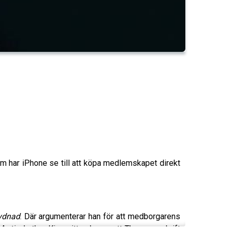
 har iPhone se till att köpa medlemskapet direkt
lydnad
. Där argumenterar han för att medborgarens
artin Luther King vittnade om att Thoreaus skrift