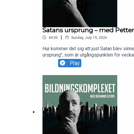
Satans ursprung – med Petter
|
44:00
Sunday, July 19, 2026
Hur kommer det sig att just Satan blev sinn
ursprung", som är utgångspunkten för veckans
mänskliga fiender med just Satan. Dagens gä
Play
Nathalie Bloch undervisat om Pagels bok. I av
evangelium, hur han med tiden kommit att f
användbar genom historien.Bli medlem på Pa
reklamfritt före alla andra. OBS! Du som ha
extra avgift. Det går också bra att stött
https://www.facebook.com/Bildningskompl