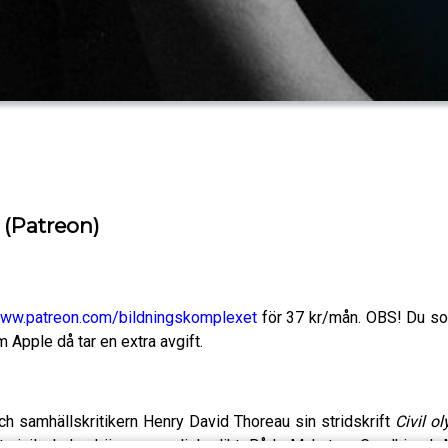
 (Patreon)
www.patreon.com/bildningskomplexet
för 37 kr/mån. OBS! Du som
Apple då tar en extra avgift.
h samhällskritikern Henry David Thoreau sin stridskrift
Civil o
t civil olydnad är en moralisk plikt. Både Mahatma Gandhi och M