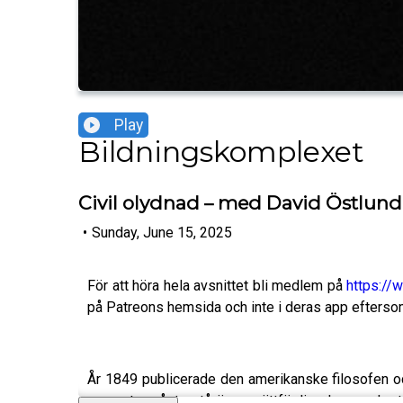
Play
Bildningskomplexet
Civil olydnad – med David Östlund
•
Sunday, June 15, 2025
För att höra hela avsnittet bli medlem på
https://
på Patreons hemsida och inte i deras app eftersom 
År 1849 publicerade den amerikanske filosofen oc
samvete måste stå över orättfärdiga lagar och at