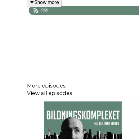
Show more
spelade en avgörande roll i deras frihetskamp. D
RSS
samtalar om Thoreaus centrala idéer, det samhä
rättfärdigas.
Instagram:
https://www.instagram.com/bildnings
Facebook:
https://www.facebook.com/Bildningsk
E-post:
benjaminelfors@gmail.com
Musikproduktion: Ivar Edding
More episodes
View all episodes
Omslag: Emma Westin/Matthew Sundin