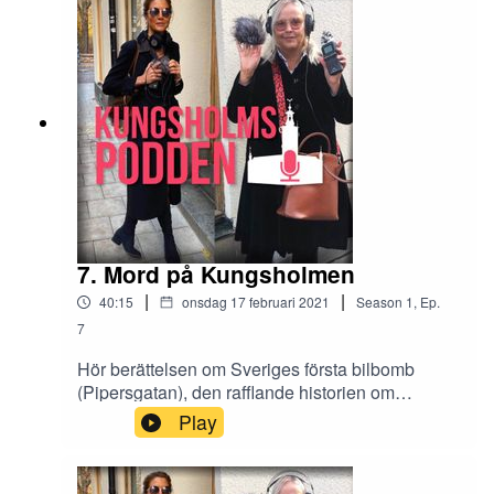
barockparken och den hemliga Coldinuorden
som äger Piperska Muren. Kungsholmspodden
görs av Maria Thulin, Malena Enget, David
Isaksson och John Enget.
7. Mord på Kungsholmen
|
|
40:15
onsdag 17 februari 2021
Season
1
,
Ep.
7
Hör berättelsen om Sveriges första bilbomb
(Pipersgatan), den rafflande historien om
giftmordet på guldsmeden och om domaren som
Play
försökte mörda sin ex-man. Vi pratar också med
Kristina Henschen, vars mormor upptäckte sin
pappa mördad i familjens lägenhet på Norr