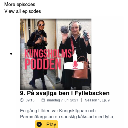
More episodes
View all episodes
9. På svajiga ben i Fyllebacken
|
|
39:15
måndag 7 juni 2021
Season
1
,
Ep.
9
En gång i tiden var Kungsklippan och
Parmmätargatan en snuskig kåkstad med fylla,
prostitution och syndigt leverne. Där låg också
Play