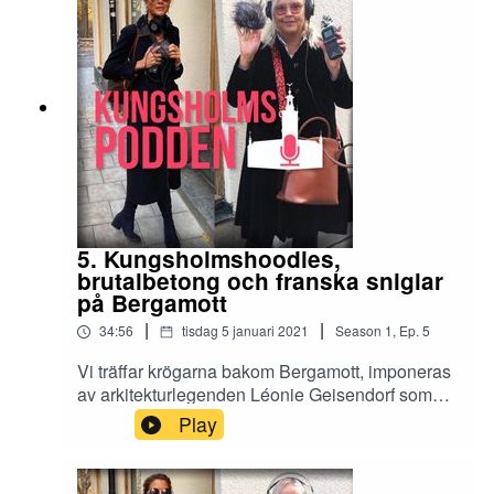
Mälarstrand – det som kommit att kallas von
Sydowska morden.
5. Kungsholmshoodies,
brutalbetong och franska sniglar
på Bergamott
|
|
34:56
tisdag 5 januari 2021
Season
1
,
Ep.
5
Vi träffar krögarna bakom Bergamott, imponeras
av arkitekturlegenden Léonie Geisendorf som
ritade St Görans Gymnasium och testar
Play
Kungsholmshoodies hos Hantverkargatan Arton.