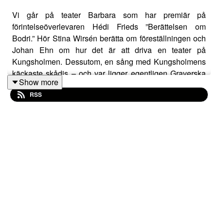
Vi går på teater Barbara som har premiär på
förintelseöverlevaren Hédi Frieds ”Berättelsen om
Bodri.” Hör Stina Wirsén berätta om föreställningen och
Johan Ehn om hur det är att driva en teater på
Kungsholmen. Dessutom, en sång med Kungsholmens
käckaste skådis – och var ligger egentligen Graverska
Show more
huset?
RSS
Kungsholmspodden med Maria, David, Malena och
John.