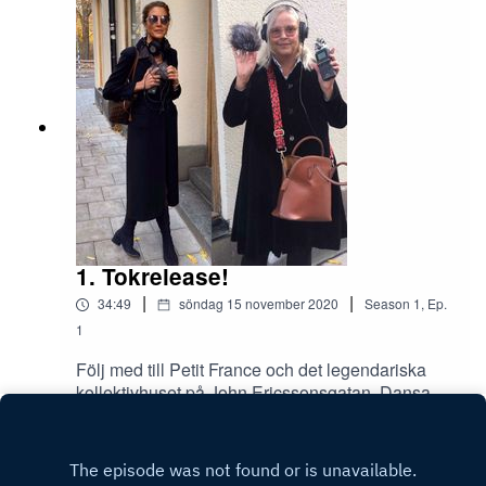
1. Tokrelease!
|
|
34:49
söndag 15 november 2020
Season
1
,
Ep.
1
Följ med till Petit France och det legendariska
kollektivhuset på John Ericssonsgatan. Dansa
barfota längs Norrmälarstrand och kan man
Play
verkligen gå naken i Landstingsparken?