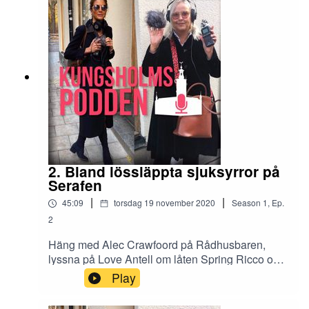
2. Bland lössläppta sjuksyrror på
Serafen
|
|
45:09
torsdag 19 november 2020
Season
1
,
Ep.
2
Häng med Alec Crawfoord på Rådhusbaren,
lyssna på Love Antell om låten Spring Ricco och
hör om de lössläppta sjuksyrrorna på Serafen.
Play