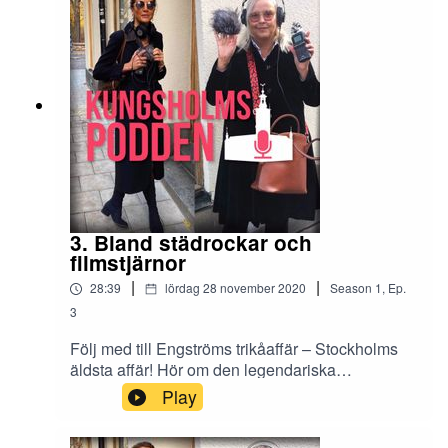
3. Bland städrockar och
filmstjärnor
|
|
28:39
lördag 28 november 2020
Season
1
,
Ep.
3
Följ med till Engströms trikåaffär – Stockholms
äldsta affär! Hör om den legendariska
skådespelaren Birgit Tengroth och ät indisk lunch
Play
med Rainy på Razmoni som snart firar 25-
årsjubileum.