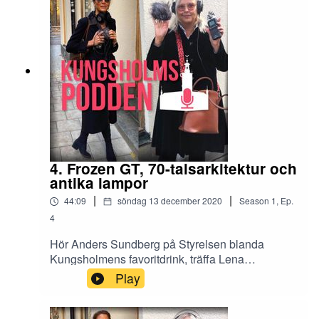
4. Frozen GT, 70-talsarkitektur och
antika lampor
|
|
44:09
söndag 13 december 2020
Season
1
,
Ep.
4
Hör Anders Sundberg på Styrelsen blanda
Kungsholmens favoritdrink, träffa Lena
Ferdinandson som i 30 år drivit Kungsantik och
Play
upptäck fulsnygga Trygg Hansa-huset. Allt i
fjärde avsnittet av Kungsholmspodden.