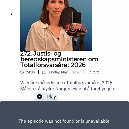
272. Justis- og
beredskapsministeren om
Totalforsvarsåret 2026
|
|
24:06
Sunday, May 3, 2026
Ep.
272
Vi er fire måneder inn i Totalforsvarsåret 2026.
Målet er å styrke Norges evne til å forebygge og
håndtere sikkerhetspolitiske kriser og krig.For
Play
kommunene skjer det viktigste til høsten. Da
oppfordres alle kommuner til å delta i «Norge
øver». I juni kommer scenarier til disse
diskusjonsøvelsene – og også en veileder fra
Direktoratet for samfunnssikkerhet og beredskap