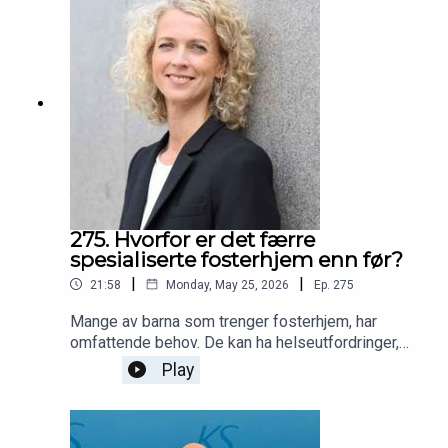
275. Hvorfor er det færre
spesialiserte fosterhjem enn før?
|
|
21:58
Monday, May 25, 2026
Ep.
275
Mange av barna som trenger fosterhjem, har
omfattende behov. De kan ha helseutfordringer,
traumer eller behov for tett oppfølging. For disse
Play
kan spesialiserte fosterhjem være avgjørende.
Det er fosterhjem som får ekstra faglig støtte og
oppfølging, og som er særlig tilrettelagt for barn
med større omsorgsbehov.En ny rapport fra