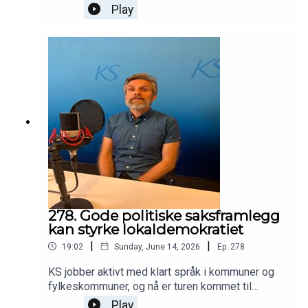
for et mer inkluderende arbeidsliv.Gustav
Play
Weiberg-Aurdal, spesialrådgiver i KS, har gått
foran og tatt initiativ til å samle kommuner, NAV
og næringsliv i Akershus, Buskerud og Østfold.
Kristian Enger, regiondirektør i NHO Viken Oslo, er
også er opptatt av at næringslivet og kommunene
er avhengig av hverandre. Vi snakker også med
ordfører Magnus Arnesen i Sarpsborg kommune,
hvor de har gått fra prat til praksis.
278. Gode politiske saksframlegg
kan styrke lokaldemokratiet
|
|
19:02
Sunday, June 14, 2026
Ep.
278
KS jobber aktivt med klart språk i kommuner og
fylkeskommuner, og nå er turen kommet til
politiske saksframlegg.En rapport Menon
Play