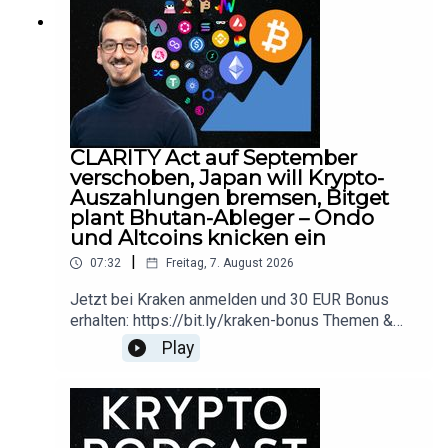
Research Organisation geteilt.
▬▬▬ Timestamps ▬▬▬▬▬▬
CLARITY Act auf September
(00:00) Intro
verschoben, Japan will Krypto-
Auszahlungen bremsen, Bitget
(00:36) Trump bringt Zölle & Krypto-Markt aktuell
plant Bhutan-Ableger – Ondo
und Altcoins knicken ein
(03:05) Coinbase mit schwachen Resultaten
|
07:32
Freitag, 7. August 2026
(05:16) Einkäufer von Krypto-Reserve-Firmen
Jetzt bei Kraken anmelden und 30 EUR Bonus
erhalten: https://bit.ly/kraken-bonus Themen &
(06:51)Tether mit super Resultaten
Timestamps:00:00 Begrüssung und
Play
Themenüberblick00:29 Clarity Act wohl bis
(08:23) USA: SEC stellt Projekt Krypto vor
September verschoben02:42 Japan plant
verzögerte Krypto-Auszahlungen04:49 Bitget
plant Expansion nach Bhutan06:09 Ondo und
andere Altcoins unter Druck 📈 Werde Blue Alpine