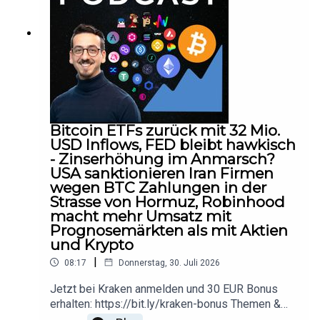
Stablecoin-Infrastruktur mit Dunamu09:32 RWA
Perpetual Futures fast auf Bitcoin-Niveau bei
Hyperliquid10:57 World Cup: 20 Milliarden Dollar
Volumen auf Prognosemärkten 📈 Werde Blue
Alpine Mitglied und profitiere von Modell
Portfolios, Kryptowissen und Investment
Insights:https://www.bluealpine.ch/pro 📺 Blue
Alpine Youtube
Kanal:https://www.youtube.com/@KryptoInfos 🔍
Bitcoin ETFs zurück mit 32 Mio.
Diese Kryptos kaufen Unternehmen und
USD Inflows, FED bleibt hawkisch
Regierungen:https://cryptotreasurytracker.com
- Zinserhöhung im Anmarsch?
▬▬▬▬▬▬▬▬▬▬▬▬▬▬▬▬▬▬▬▬▬
USA sanktionieren Iran Firmen
▬▬▬▬▬▬▬DisclaimerBlue Alpine Research
wegen BTC Zahlungen in der
ist kein Finanz- oder Steuerberater und jegliche
Strasse von Hormuz, Robinhood
Inhalte sind nicht als Finanzberatung zu
macht mehr Umsatz mit
verstehen.Es werden keinerlei Kauf- oder
Prognosemärkten als mit Aktien
Verkaufsempfehlungen abgegeben nur die
und Krypto
eigene Meinung der Blue Alpine Research
|
08:17
Donnerstag, 30. Juli 2026
Organisation geteilt.
Jetzt bei Kraken anmelden und 30 EUR Bonus
erhalten: https://bit.ly/kraken-bonus Themen &
Timestamps:00:00 Begrüssung und