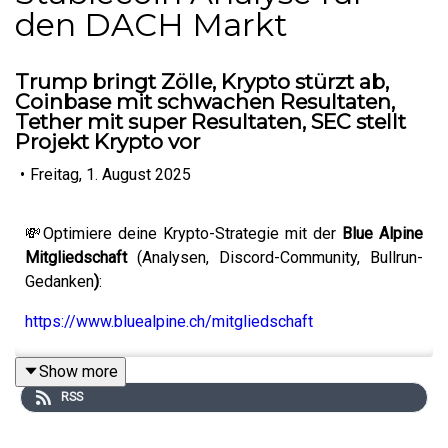
den DACH Markt
Trump bringt Zölle, Krypto stürzt ab,
Coinbase mit schwachen Resultaten,
Tether mit super Resultaten, SEC stellt
Projekt Krypto vor
•
Freitag, 1. August 2025
💸Optimiere deine Krypto-Strategie mit der
Blue Alpine
Mitgliedschaft
(Analysen, Discord-Community, Bullrun-
Gedanken
)
:
https://www.bluealpine.ch/mitgliedschaft
Show more
RSS
🚀Sichere dir den ultimativen Leitfaden für den Bullrun
mit dem
Bullrun Manuskript
: