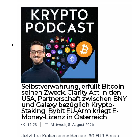
Insights:https://www.bluealpine.ch/pro 📺 Blue
Alpine Youtube
Kanal:https://www.youtube.com/@KryptoInfos 🔍
Diese Kryptos kaufen Unternehmen und
Regierungen:https://cryptotreasurytracker.com
▬▬▬▬▬▬▬▬▬▬▬▬▬▬▬▬▬▬▬▬▬
▬▬▬▬▬▬▬DisclaimerBlue Alpine Research
ist kein Finanz- oder Steuerberater und jegliche
Inhalte sind nicht als Finanzberatung zu
verstehen.Es werden keinerlei Kauf- oder
Verkaufsempfehlungen abgegeben nur die
eigene Meinung der Blue Alpine Research
Organisation geteilt.
Selbstverwahrung, erfüllt Bitcoin
seinen Zweck, Clarity Act in den
USA, Partnerschaft zwischen BNY
und Galaxy bezüglich Krypto-
Staking, Bybit EU-Arm kriegt E-
Money-Lizenz in Österreich
|
15:23
Mittwoch, 5. August 2026
Jetzt bei Kraken anmelden und 30 EUR Bonus