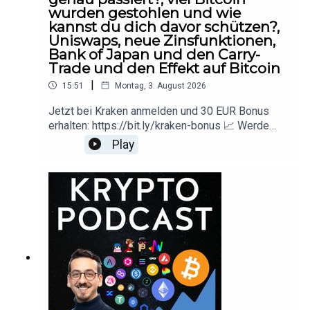
wurden gestohlen und wie
kannst du dich davor schützen?,
Uniswaps, neue Zinsfunktionen,
Bank of Japan und den Carry-
Trade und den Effekt auf Bitcoin
|
15:51
Montag, 3. August 2026
Jetzt bei Kraken anmelden und 30 EUR Bonus
erhalten: https://bit.ly/kraken-bonus 📈 Werde
Blue Alpine Mitglied und profitiere von Modell
Play
Portfolios, Kryptowissen und Investment
Insights:https://www.bluealpine.ch/pro 📺 Blue
Alpine Youtube
Kanal:https://www.youtube.com/@KryptoInfos 🔍
Diese Kryptos kaufen Unternehmen und
Regierungen:https://cryptotreasurytracker.com
▬▬▬▬▬▬▬▬▬▬▬▬▬▬▬▬▬▬▬▬▬
▬▬▬▬▬▬▬DisclaimerBlue Alpine Research
ist kein Finanz- oder Steuerberater und jegliche
Inhalte sind nicht als Finanzberatung zu
verstehen.Es werden keinerlei Kauf- oder