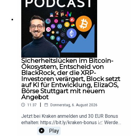
Mitglied und profitiere von Modell Portfolios,
Kryptowissen und Investment
Insights:https://www.bluealpine.ch/pro 📺 Blue
Alpine Youtube
Kanal:https://www.youtube.com/@KryptoInfos 🔍
Diese Kryptos kaufen Unternehmen und
Regierungen:https://cryptotreasurytracker.com
▬▬▬▬▬▬▬▬▬▬▬▬▬▬▬▬▬▬▬▬▬
▬▬▬▬▬▬▬DisclaimerBlue Alpine Research
Sicherheitslücken im Bitcoin-
ist kein Finanz- oder Steuerberater und jegliche
Ökosystem, Entscheid von
Inhalte sind nicht als Finanzberatung zu
BlackRock, der die XRP-
verstehen.Es werden keinerlei Kauf- oder
Investoren verärgert, Block setzt
Verkaufsempfehlungen abgegeben nur die
auf KI für Entwicklung, ElizaOS,
eigene Meinung der Blue Alpine Research
Börse Stuttgart mit neuem
Organisation geteilt.
Angebot
|
11:37
Donnerstag, 6. August 2026
Jetzt bei Kraken anmelden und 30 EUR Bonus
erhalten: https://bit.ly/kraken-bonus 📈 Werde
Blue Alpine Mitglied und profitiere von Modell
Play
Portfolios, Kryptowissen und Investment