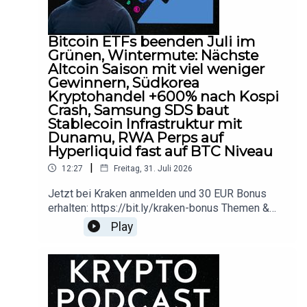
Verkaufsempfehlungen abgegeben nur die
eigene Meinung der Blue Alpine Research
Organisation geteilt.
Bitcoin ETFs beenden Juli im
Grünen, Wintermute: Nächste
Altcoin Saison mit viel weniger
Gewinnern, Südkorea
Kryptohandel +600% nach Kospi
Crash, Samsung SDS baut
Stablecoin Infrastruktur mit
Dunamu, RWA Perps auf
Hyperliquid fast auf BTC Niveau
|
12:27
Freitag, 31. Juli 2026
Jetzt bei Kraken anmelden und 30 EUR Bonus
erhalten: https://bit.ly/kraken-bonus Themen &
Timestamps:00:00 Begrüssung und
Play
Themenübersicht01:19 Bitcoin-Spot-ETFs
schliessen Juli im Plus04:21 Wintermute: Die
nächste Altcoin-Saison sieht anders aus06:23
Südkorea: Kospi-Crash treibt den
Kryptohandel08:02 Samsung SDS baut