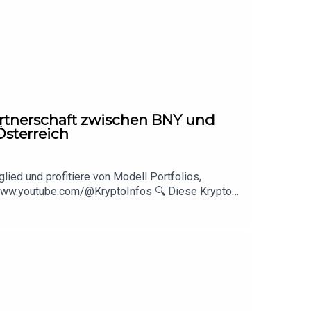
Partnerschaft zwischen BNY und
Österreich
lied und profitiere von Modell Portfolios,
//www.youtube.com/@KryptoInfos 🔍 Diese Kryptos
▬▬▬▬▬▬▬▬▬▬▬▬▬▬▬▬▬▬DisclaimerBlue
erstehen.Es werden keinerlei Kauf- oder