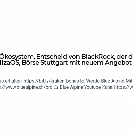
erater und jegliche Inhalte sind nicht als Finanzberatung zu vers
gen abgegeben nur die eigene Meinung der Blue Alpine Research
-Ökosystem, Entscheid von BlackRock, der di
 ElizaOS, Börse Stuttgart mit neuem Angebot
erhalten: https://bit.ly/kraken-bonus 📈 Werde Blue Alpine Mitg
s://www.bluealpine.ch/pro 📺 Blue Alpine Youtube Kanal:https:
en:https://cryptotreasurytracker.com ▬▬▬▬▬▬▬▬▬▬
rberater und jegliche Inhalte sind nicht als Finanzberatung zu v
gene Meinung der Blue Alpine Research Organisation geteilt.