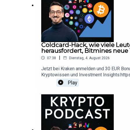
Coldcard-Hack, wie viele Leut
herausfordert, Bitmines neue
|
07:38
Dienstag, 4. August 2026
Jetzt bei Kraken anmelden und 30 EUR Bonus 
Kryptowissen und Investment Insights:http
kaufen Unternehmen und Regierung
Play
Alpine Research ist kein Finanz- oder Steue
Verkaufsempfehlungen abgegeben nur die ei