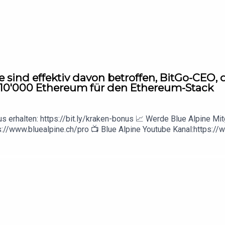
e sind effektiv davon betroffen, BitGo-CEO, 
 10'000 Ethereum für den Ethereum-Stack
erhalten: https://bit.ly/kraken-bonus 📈 Werde Blue Alpine Mitg
s://www.bluealpine.ch/pro 📺 Blue Alpine Youtube Kanal:https:
en:https://cryptotreasurytracker.com ▬▬▬▬▬▬▬▬▬▬
rberater und jegliche Inhalte sind nicht als Finanzberatung zu v
gene Meinung der Blue Alpine Research Organisation geteilt.