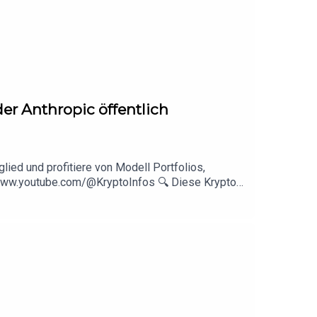
der Anthropic öffentlich
lied und profitiere von Modell Portfolios,
//www.youtube.com/@KryptoInfos 🔍 Diese Kryptos
▬▬▬▬▬▬▬▬▬▬▬▬▬▬▬▬▬▬DisclaimerBlue
erstehen.Es werden keinerlei Kauf- oder