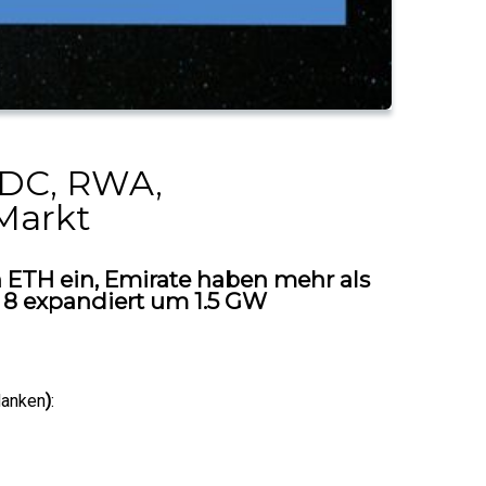
BDC, RWA,
Markt
in ETH ein, Emirate haben mehr als
t 8 expandiert um 1.5 GW
danken
)
: