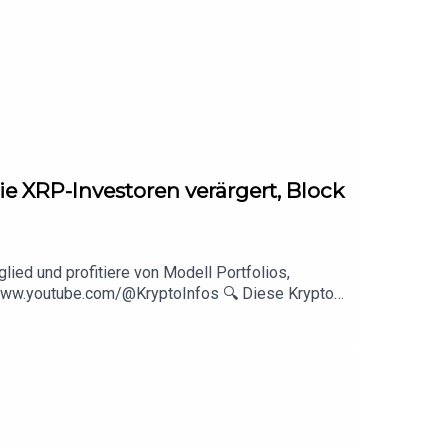
tehen.
 Organisation geteilt.
e XRP-Investoren verärgert, Block
lied und profitiere von Modell Portfolios,
//www.youtube.com/@KryptoInfos 🔍 Diese Kryptos
▬▬▬▬▬▬▬▬▬▬▬▬▬▬▬▬▬▬DisclaimerBlue
erstehen.Es werden keinerlei Kauf- oder