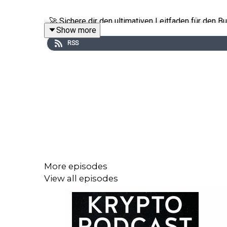
🚀 Sichere dir den ultimativen Leitfaden für den B
Show more
bluealpine.ch/bullrun-manuskript
RSS
🔎
Krypto Treasuries
tracken:
https://Cryp toTreasuryTracker.com
📈 Lass dein Krypto-Portfolio individuell analysie
bluealpine.ch/portfolio-analyse
More episodes
View all episodes
▬▬▬▬▬▬▬▬▬▬▬▬▬▬▬▬▬▬▬▬▬
Disclaimer