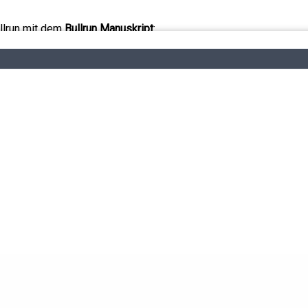
ullrun mit dem
Bullrun Manuskript
:
ren mit der
Portfolio Analyse
:
▬▬▬▬▬▬▬