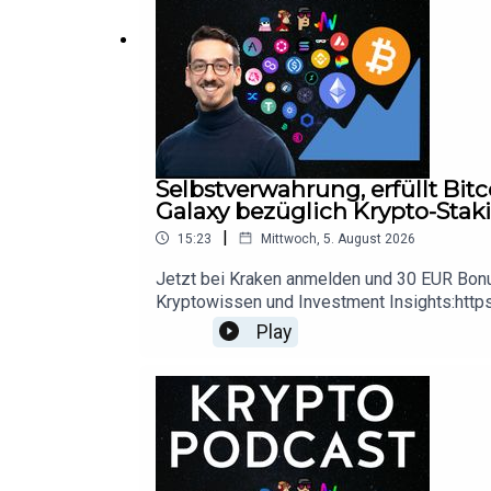
(07:35) Hut 8 expandiert um 1.5 GW
Selbstverwahrung, erfüllt Bit
Galaxy bezüglich Krypto-Staki
|
15:23
Mittwoch, 5. August 2026
Jetzt bei Kraken anmelden und 30 EUR Bonus 
Kryptowissen und Investment Insights:http
kaufen Unternehmen und Regierung
Play
Alpine Research ist kein Finanz- oder Steue
Verkaufsempfehlungen abgegeben nur die ei