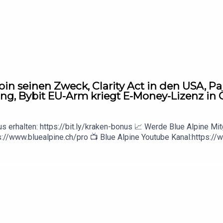
coin seinen Zweck, Clarity Act in den USA, 
ng, Bybit EU-Arm kriegt E-Money-Lizenz in 
erhalten: https://bit.ly/kraken-bonus 📈 Werde Blue Alpine Mitg
s://www.bluealpine.ch/pro 📺 Blue Alpine Youtube Kanal:https:
en:https://cryptotreasurytracker.com ▬▬▬▬▬▬▬▬▬▬
rberater und jegliche Inhalte sind nicht als Finanzberatung zu v
gene Meinung der Blue Alpine Research Organisation geteilt.