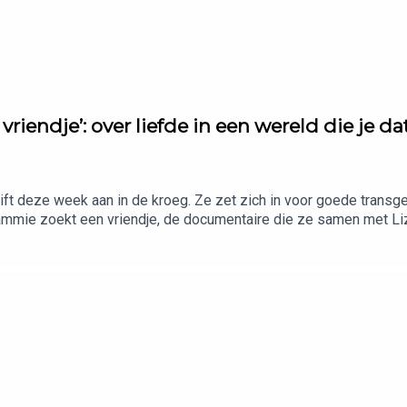
vriendje’: over liefde in een wereld die je 
uift deze week aan in de kroeg. Ze zet zich in voor goede trans
ammie zoekt een vriendje, de documentaire die ze samen met Li
ven in een wereld die haar nog altijd als anders ziet. We praten
oit iemand van mij houden? Hoe leer je geloven dat een toekomst
 jezelf nauwelijks in die toekomst gerepresenteerd ziet?Matt Sl
Nederland door de Consumentenbond. Probeer het 120 nachten gra
ze aflevering voor een verrassingskorting boven op de lopende 
t? Stuur een mailtje naar: Adverteerders (direct): adverteren@m