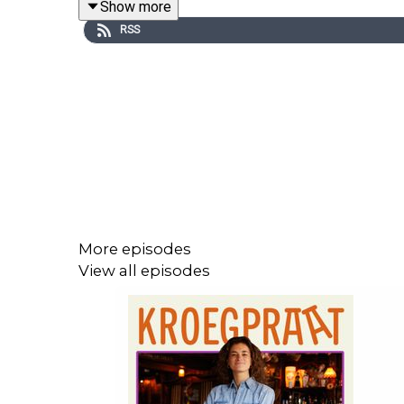
Show more
RSS
👵🏼
BrightPensioen
: Ga naar
www.brightpensioen.
🎭 Koop je kaartjes voor de voorstelling ‘En ze ma
Productie:
Meer van dit
Muziek: Keez Groenteman
More episodes
View all episodes
Wil je adverteren in deze podcast? Stuur een mailt
Adverteerders (direct):
adverteren@meervandit.nl
(Media)bureaus:
adverteren@bienmedia.nl