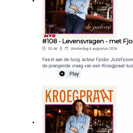
#108 - Levensvragen - met Fj
|
55:46
donderdag 6 augustus 2026
Feest aan de toog: acteur Fjodor Jozefzoon ma
de prangende vraag van een Kroegpraat-luist
inneemt? In onze kroeg wordt dit gedrag ove
Play
zorg je bijvoorbeeld dat je niet te veel, ma
hoe achterhaal je of je partner wel écht naa
de speciale kortingscode uit deze afleverin
adverteren in deze podcast? Stuur een mail