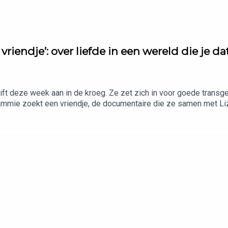
vriendje’: over liefde in een wereld die je 
uift deze week aan in de kroeg. Ze zet zich in voor goede trans
ammie zoekt een vriendje, de documentaire die ze samen met Li
ven in een wereld die haar nog altijd als anders ziet. We praten
oit iemand van mij houden? Hoe leer je geloven dat een toekomst
 jezelf nauwelijks in die toekomst gerepresenteerd ziet?Matt Sl
Nederland door de Consumentenbond. Probeer het 120 nachten gra
ze aflevering voor een verrassingskorting boven op de lopende 
t? Stuur een mailtje naar: Adverteerders (direct): adverteren@m