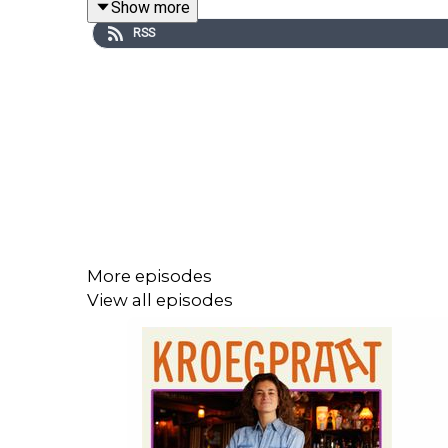
Show more
Upway.nl
: Gebruik de kortingscode Kroegpraat150 
RSS
Meulenhoff
: lees 'Onder vrienden', de zinderende
Productie:
Meer van dit
Muziek: Keez Groenteman
Wil je adverteren in deze podcast? Stuur een mailt
More episodes
Adverteerders (direct):
adverteren@meervandit.nl
View all episodes