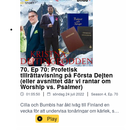
som att dem som är frånskild är dömd till att leva
grannland.Kommer vi få lyckas få Cilla att
som singel resten av livet om hen ej återförenas
registrera sig?Veckans låt: Malin Zachariassen -
med sin maka/make. Tellbe håller inte med.
Förunderlig
Lyssna på månadens avsnitt om du vill veta
varför.Veckans låt: Roland Utbult - KD-låten
70. Ep 70: Profetisk
tillrättavisning på Första Dejten
(eller avsnittet där vi rantar om
Worship vs. Psalmer)
|
|
01:05:50
söndag 24 juli 2022
Season
4
,
Ep.
70
Cilla och Bumbis har åkt iväg till Finland en
vecka för att undervisa tonåringar om kärlek, sex
och relationer på ett kristet ungdomsläger, så
Play
Lars Gunther gör gäst-comeback som
programledare för att berätta om när han fick en