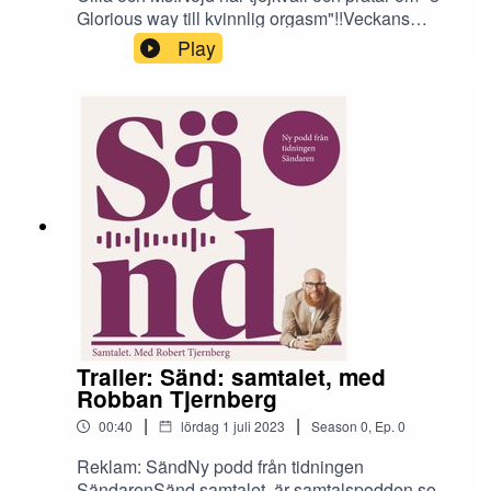
Glorious way till kvinnlig orgasm"!!Veckans
gäster är forskaren Anitha Risberg som
Play
tillsammans med sin son Mathias Risberg pratar
om hur hon som förälder talat med sina barn om
kärlek, sex, porr och relationer under deras
uppväxt.
Trailer: Sänd: samtalet, med
Robban Tjernberg
|
|
00:40
lördag 1 juli 2023
Season
0
,
Ep.
0
Reklam: SändNy podd från tidningen
SändarenSänd samtalet, är samtalspodden som