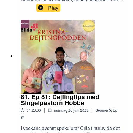
möter spännande människor och samtalar om
Play
spännande ämnen, från ett ekumeniskt öppet
perspektiv. Podden är en del av Tidningen
Sändarens
medieutbud.https://shows.acast.com/sand
81. Ep 81: Dejtingtips med
Singelpastorn Hobbe
|
|
01:23:00
måndag 26 juni 2023
Season
5
,
Ep.
81
I veckans avsnitt spekulerar Cilla i huruvida det