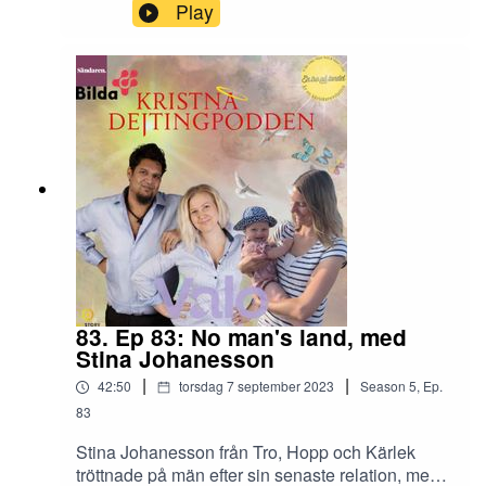
https://www.facebook.com/events/125635190171
Play
5253Men hur beter man sig egentligen på ett
singelmingel för att inte framstå som en mupp?
Dejtingexperten Cilla Eriksson har i samråd med
Ms. Nöjd, Fru. Flodström och Mysfarbrorn Erik
sammanställt sina 7 bästa tips för hur du ska äga
på Mitt i Livets Afterwork nästa helg, så spetsa
öronen ordentligt medan du ångstryker din
blåglansiga skjorta! :-)
83. Ep 83: No man's land, med
Stina Johanesson
|
|
42:50
torsdag 7 september 2023
Season
5
,
Ep.
83
Stina Johanesson från Tro, Hopp och Kärlek
tröttnade på män efter sin senaste relation, men