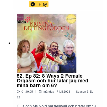
hennes barnlängtan var fortsatt oförsvagad.I
Play
månadens avsnitt tar vi oss ann frågan gällande
barnlängtan och singelskap och möter Stina som
valde att få barn på egen hand utan en man.
82. Ep 82: 8 Ways 2 Female
Orgasm och hur talar jag med
mina barn om 6?
|
|
01:49:05
måndag 17 juli 2023
Season
5
,
Ep.
82
Cilla och Ms.Nöjd har tjejkväll och pratar om "8