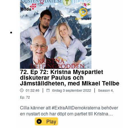
gifta i allmänhet och barnfamiljer i synnerhet kan
fortsätta vara relevanta för sina singelvänner och
därmed bidra till en välsignad församling för alla
åldrar och livssituationer. Veckans låt: Andreas
och Mari Wirsen - Där jag finner ro [Albumet:
Levande
Gud]Länkar:https://www.dagen.se/podd/2022/05/
05/foraldrapeppen-berattar-om-sina-varsta-
misstag/https://poddtoppen.se/podcast/15357943
11/foraldrapeppen
72. Ep 72: Kristna Myspartiet
diskuterar Paulus och
Jämställdheten, med Mikael Tellbe
|
|
01:32:46
lördag 3 september 2022
Season
4
,
Ep.
72
Cilla känner att #ExtraAlltDemokraterna behöver
en nystart och har döpt om partiet till Kristna
Myspartiet.I arbetet med sitt partiprogram anlitar
Play
hon teologen Mikael Tellbe som ger oss