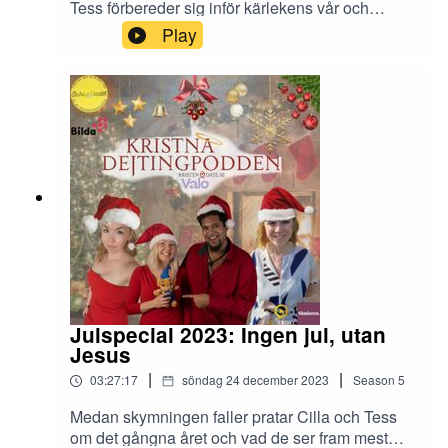
Tess förbereder sig inför kärlekens vår och
funderar över hur de bäst skall hantera kanske-
Play
män som både är otrygga, undvikande,
ambivalenta och rödskäggiga...
Julspecial 2023: Ingen jul, utan
Jesus
|
|
03:27:17
söndag 24 december 2023
Season
5
Medan skymningen faller pratar Cilla och Tess
om det gångna året och vad de ser fram mest