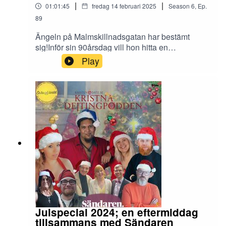
|
|
01:01:45
fredag 14 februari 2025
Season
6
,
Ep.
89
Ängeln på Malmskillnadsgatan har bestämt
sig!Inför sin 90årsdag vill hon hitta en
pojkvän.Kristna Dejtignpodden beger sig hem till
Play
Elise för att diskutera vad Elise letar efter i en
kille!
Julspecial 2024; en eftermiddag
tillsammans med Sändaren