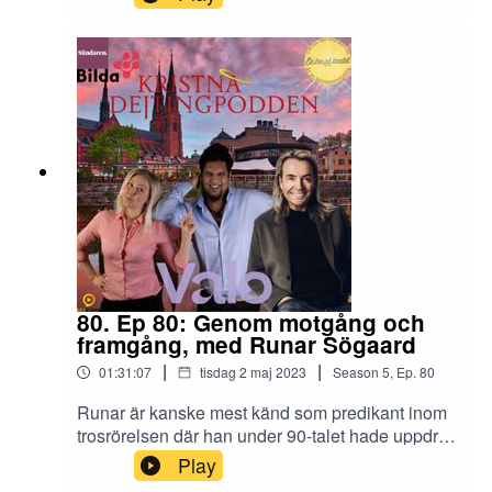
80. Ep 80: Genom motgång och
framgång, med Runar Sögaard
|
|
01:31:07
tisdag 2 maj 2023
Season
5
,
Ep.
80
Runar är kanske mest känd som predikant inom
trosrörelsen där han under 90-talet hade uppdrag
som kringresande evangelist. På senare tid har
Play
han dock delvis ändrat bana och är i dagarna i