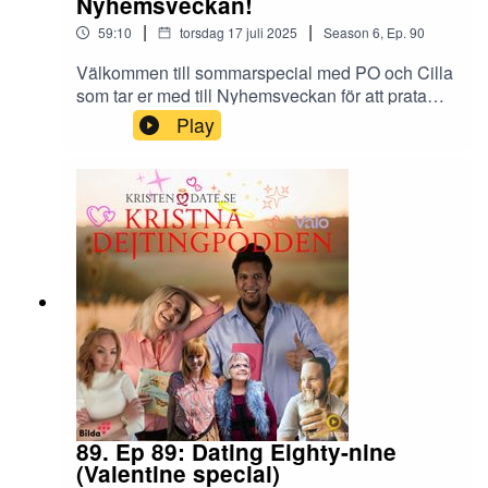
Nyhemsveckan!
att även den behöver manual, humor och Guds
|
|
59:10
torsdag 17 juli 2025
Season
6
,
Ep.
90
nåd i reserv. ❤️
Välkommen till sommarspecial med PO och Cilla
som tar er med till Nyhemsveckan för att prata
med Nina, Peppe och Andréas om hur vi kan få
Play
lite mera Kazaam på de kristna
sommarkonferenserna. Ni får också hänga med
då programledarna träffar Michael W. Smith för
att snacka om hemligheterna bakom ett långt och
lyckligt äktenskap samt vad vi kan vänta från
hans kommande album och varför!
89. Ep 89: Dating Eighty-nine
(Valentine special)