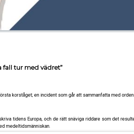
a fall tur med vädret”
m första korståget; en incident som går att sammanfatta med orden ”
riva tidens Europa, och de rätt snäviga riddare som det result
d med medeltidsmänniskan.