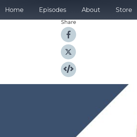
Home
Episodes
About
Store
Share