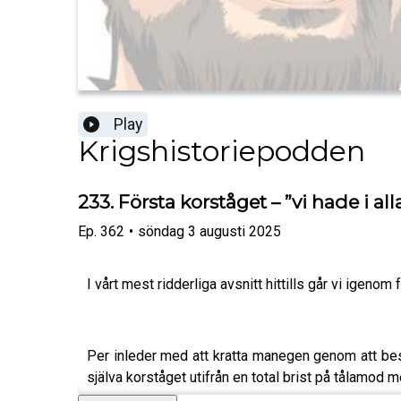
Play
Krigshistoriepodden
233. Första korståget – ”vi hade i all
Ep.
362
•
söndag 3 augusti 2025
I vårt mest ridderliga avsnitt hittills går vi igeno
Per inleder med att kratta manegen genom att besk
själva korståget utifrån en total brist på tålamo