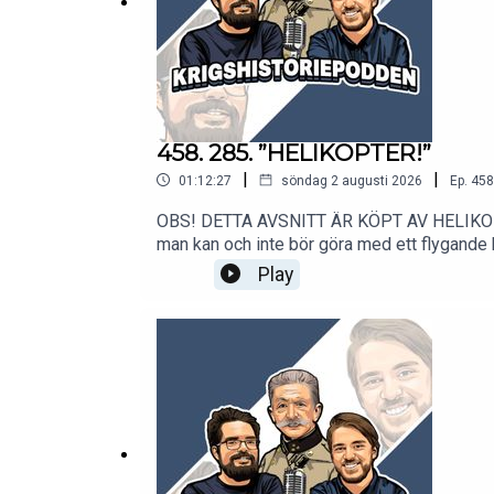
458. 285. ”HELIKOPTER!”
|
|
01:12:27
söndag 2 augusti 2026
Ep.
458
OBS! DETTA AVSNITT ÄR KÖPT AV HELIKOPTER
man kan och inte bör göra med ett flygande b
vänjer sig.Mattis tar ett exempel på en mis
Play
(101. luftburnas insatser under Kuwaitkriget
place och pratar helikopteroperationer under
på. Dessutom: biceps ersätter understödsvape
luften, Arlanda ska intas på två timmar, st
hos 2. Helikopterskvadron på Försvarsmakte