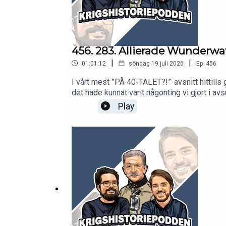
456. 283. Allierade Wunderw
|
|
01:01:12
söndag 19 juli 2026
Ep.
456
I vårt mest ”PÅ 40-TALET?!”-avsnitt hittil
det hade kunnat varit någonting vi gjort i a
var både Wunder och waffen; men knappast helt
Play
(nåja) de utvecklade som antingen användes
eftersom tyskarna mot slutet av kriget int
nya (plural) favoritord på tyska, drönare ”
fåglar, och mycket mer!