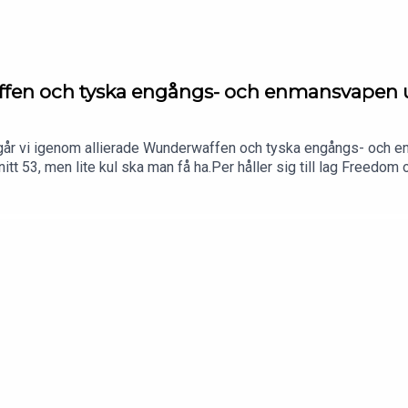
affen och tyska engångs- och enmansvapen 
ls går vi igenom allierade Wunderwaffen och tyska engångs- och 
vsnitt 53, men lite kul ska man få ha.Per håller sig till lag Free
 prilliga … frånsett de duvstyrda (ja, duvor) robotarna då. Mattis h
 en gång eller av en man och som i samtliga fallen gav Basse Ba
e hade så mycket annat än just bassar kvar att jobba med.Dessut
PÅ 40-TALET?!”, en pvrb ”PÅ 40-TALET?!”, förvånade japaner, en 