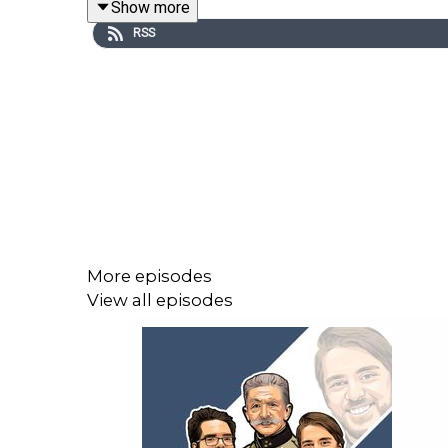
Show more
RSS
Dessutom: anatoliska björnattacker, medeltidens 
historiker, religiös fanatism, påve Gösta I, dåliga
Avsnittet börjar: 03:16
More episodes
View all episodes