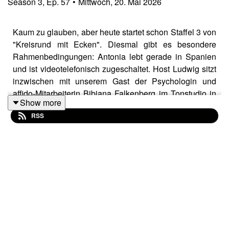
Season
3
,
Ep.
57
•
Mittwoch, 20. Mai 2026
Kaum zu glauben, aber heute startet schon Staffel 3 von
"Kreisrund mit Ecken". Diesmal gibt es besondere
Rahmenbedingungen: Antonia lebt gerade in Spanien
und ist videotelefonisch zugeschaltet. Host Ludwig sitzt
inzwischen mit unserem Gast der Psychologin und
affido-Mitarbeiterin Bibiana Falkenberg im Tonstudio in
Show more
Graz. Doch die Distanz lässt sich leicht überbrücken,
RSS
denn Bibiana hat interessanten Gesprächsstoff
mitgebracht. Es geht um vier Leitlinien, die im
Pflegefamilien-Alltag Orientierung geben können: 1. der
lösungsfokussierte Ansatz; 2. Achtsamkeit und
Manifestation; 3. Intuition; 4. Werte. Wie das alles
zusammenspielt und im Familienalltag konkret
aussehen kann, erfahrt Ihr in dieser Podcast-Folge.