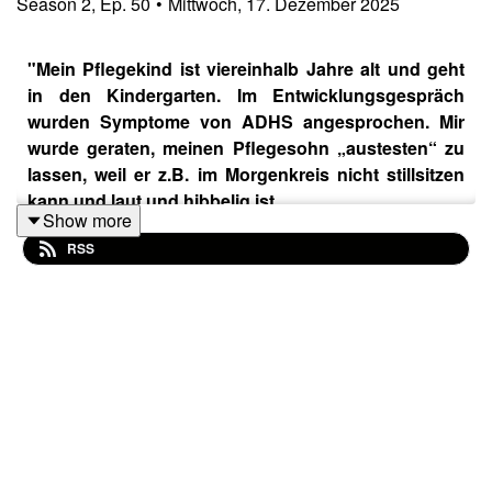
Season
2
,
Ep.
50
•
Mittwoch, 17. Dezember 2025
"Mein Pflegekind ist viereinhalb Jahre alt und geht
in den Kindergarten. Im Entwicklungsgespräch
wurden Symptome von ADHS angesprochen. Mir
wurde geraten, meinen Pflegesohn „austesten“ zu
lassen, weil er z.B. im Morgenkreis nicht stillsitzen
kann und laut und hibbelig ist.
Show more
Ich bin recht verunsichert, ob ich das jetzt machen
RSS
soll?"
In “Nachgefragt” beantworten Ludwig Krausneker und
das affido-Team Hörer*innenfragen. Heute zu Gast ist
die affido-Mitarbeiterin Michaela Holzer.
Wenn auch Ihr eine Frage habt, schickt sie
an
podcast@affido.at