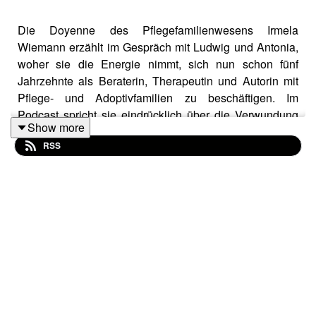
Die Doyenne des Pflegefamilienwesens Irmela
Wiemann erzählt im Gespräch mit Ludwig und Antonia,
woher sie die Energie nimmt, sich nun schon fünf
Jahrzehnte als Beraterin, Therapeutin und Autorin mit
Pflege- und Adoptivfamilien zu beschäftigen. Im
Podcast spricht sie eindrücklich über die Verwundung
Show more
angenommener Kinder, nicht mehr zu ihrer
RSS
Herkunftsfamilie zu gehören. Sie erklärt, warum Pflege-
und Adoptiveltern mehr leisten müssen, wie sie das tun
können und spricht über die Trauer, die Pflegekinder
durchlaufen müssen, um langfristig Frieden mit ihrer
Geschichte zu schließen.
Außerdem geht es um die doppelte
Identitätsentwicklung von Pflege- und Adoptivkindern,
die einerseits werden wollen wie ihre sozialen Eltern
und gleichzeitig noch jemand anderer sind – das Kind
ihrer leiblichen Eltern. Die Frage „Wer bin ich wirklich?“