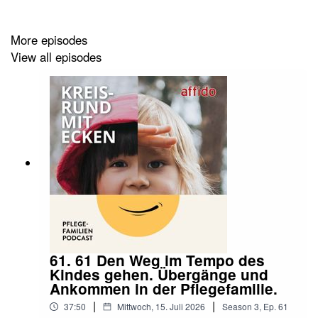
kann daher nicht so einfach beantwortet werden.
More episodes
View all episodes
Weiterführende Links und Quellen:
Die Website von Irmela Wiemann
https://www.irmelawiemann.de/
Hier finden sich diverse Fachartikel der Autorin und
einen aktuellen Seminarkalender
Identitätsentwicklung von Pflege- und Adoptivkindern
61. 61 Den Weg im Tempo des
Kindes gehen. Übergänge und
Video-Fachvortrag von Irmela Wiemann auf Einladung
Ankommen in der Pflegefamilie.
des Fachbereichs Pflegefamilien, St. Elisabeth-Verein in
|
|
37:50
Mittwoch, 15. Juli 2026
Season
3
,
Ep.
61