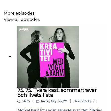
Vill du komma i kontakt med oss så maila:
vogelochrahm@gmail.com
More episodes
View all episodes
75. 75. Tvära kast, sommartravar
och livets lista
|
|
56:05
fredag 12 juni 2026
Season
5
,
Ep.
75
Mycket har hänt sedan senaste avsnittet. Alexias