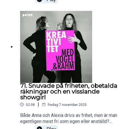
som behövs för att skapa. De trotsar också
dopaminjakten genom att lyssna på musik som
förr i tiden, från början till slut. En liten hyllning till
hjärnans fokus och till albumet som
konstform.Med: Alexia Rahm & Anna
VogelLjud/klipp: TalkEditProduktionsbolag: Polpo
PlayFölj oss på Instagram: @vogelochrahmVill du
komma i kontakt med oss så maila:
vogelochrahm@gmail.com
71. Snuvade på friheten, obetalda
räkningar och en visslande
showgirl
|
52:08
fredag 7 november 2025
Både Anna och Alexia drivs av frihet, men är man
egentligen mest fri som egen eller anställd?
Visst finns det något lockande i gratis kaffe,