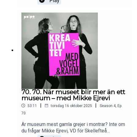
Play
kollegor i fikarummet och en IT-tekniker som
räddar trasiga tangentbord?Och hur mycket frihet
finns det egentligen i att ”lyda under ingen” när
naprapatövningarna och räkningarna ändå väntar?I
veckans avsnitt pratar vi om kreativitet i mörkret,
om vardagens små frihetsmyter och om att fylla
på den kreativa brunnen.Anna gör det med
visselkonsert – Alexia med tecknande i sängen.
70. 70. När museet blir mer än ett
museum – med Mikke Ejrevi
|
|
53:11
torsdag 16 oktober 2025
Season
4
,
Ep.
70
Är museum mest gamla grejer i montrar? Inte om
du frågar Mikke Ejrevi, VD för Skellefteå