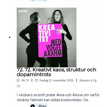
året om.Med: Alexia Rahm & Anna
VogelLjud/klipp: TalkEditProduktionsbolag: Polpo
PlayFölj oss på Instagram: @vogelochrahmVill du
komma i kontakt med oss så maila:
vogelochrahm@gmail.com
72. 72. Kreativt kaos, struktur och
dopamintrots
|
|
49:19
fredag 21 november 2025
Season
4
,
Ep.
72
I veckans avsnitt pratar Anna och Alexia om varför
struktur faktiskt kan rädda kreativiteten. De
utmanar myten om att kaos och spontanitet är det
Play