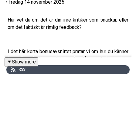
•
fredag 14 november 2025
Hur vet du om det är din inre kritiker som snackar, eller
om det faktiskt är rimlig feedback?
I det här korta bonusavsnittet pratar vi om hur du känner
igen självsabotören och hur du kan låta kreativiteten, inte
Show more
kritikern, styra.
RSS
Med: Alexia Rahm & Anna Vogel
Produktionsbolag: Polpo Play
Följ oss på Instagram:
@vogelochrahm