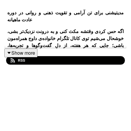
مدیتیشنی برای تن آرامی و تقویت ذهنی و روانی در دوره
عادت ماهیانه
اگه حس کردی وقتشه مکث کنی و به درونت نزدیک‌تر بشی،
خوشحال می‌شیم توی کانال تلگرام خانواده‌ی داوج همراه‌مون
باشی؛ جایی که هر هفته، از دلِ گفت‌وگوها و تجربه‌ها،
قدم‌به‌قدم به ترمیم و رشد می‌رسیم.
Show more
RSS
روایت و کارگردان صوتی: جواد نجفی
مدیر پروژه و راوی بخش ذهن آگاهی : محمدامین نجفی
مشاور فنی : مجتبی فراهت
طراح : مژگان واعظ
https://instagram.com/davaj.podcast
اینستاگرام داوج:
https://t.me/davaj_pod
کانال تلگرام خانواده داوج: