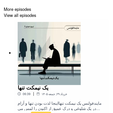
پادکست داوج:
https://castbox.fm/channel/davajpodcast-id6631471
More episodes
View all episodes
davaj.podcast@gmail.com
ایمیل تماس:
یک نیمکت تنها
|
۱۴۰۵ خرداد ۲۹, جمعه
06:39
مایندفولنس یک نیمکت تنهااینجا لذت بودن تنها و آرام
در یک شلوغی و درک عمیق از اکنون را لمس می